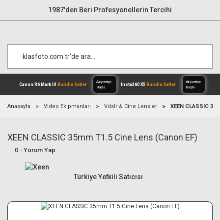
1987'den Beri Profesyonellerin Tercihi
Anasayfa
Video Ekipmanları
Vdslr & Cine Lensler
XEEN CLASSIC 35m
XEEN CLASSIC 35mm T1.5 Cine Lens (Canon EF)
Alışverişe
Canon R6 Mark III
Bundle Setler
Inst
Başla
0 - Yorum Yap
Türkiye Yetkili Satıcısı