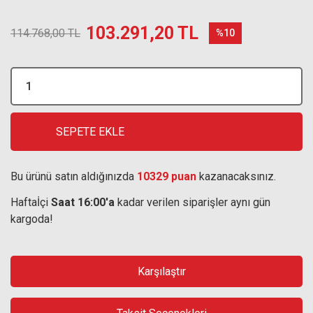
103.291,20 TL
114.768,00 TL
%10
SEPETE EKLE
Bu ürünü satın aldığınızda
10329 puan
kazanacaksınız.
Haftaİçi
Saat 16:00'a
kadar verilen siparişler aynı gün
kargoda!
Karşılaştır