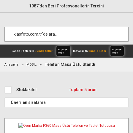
1987'den Beri Profesyonellerin Tercihi
Telefon Masa Üstü Standı
Anasayfa
MOBİL
Alışverişe
Canon R6 Mark III
Bundle Setler
Inst
Başla
Stoktakiler
Toplam 5 ürün