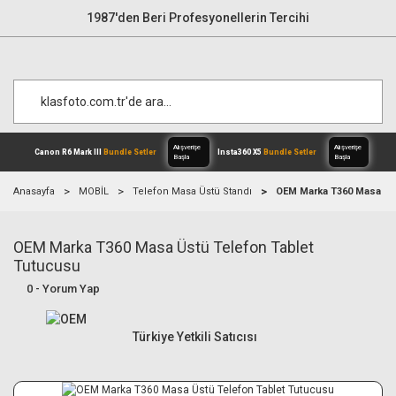
1987'den Beri Profesyonellerin Tercihi
Anasayfa
MOBİL
Telefon Masa Üstü Standı
OEM Marka T360 Masa Üs
OEM Marka T360 Masa Üstü Telefon Tablet
Alışverişe
Canon R6 Mark III
Bundle Setler
Inst
Başla
Tutucusu
0 - Yorum Yap
Türkiye Yetkili Satıcısı