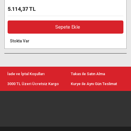
5.114,37 TL
Sepete Ekle
Stokta Var
İade ve İptal Koşulları
Takas ile Satın Alma
3000 TL Üzeri Ücretsiz Kargo
Kurye ile Aynı Gün Teslimat