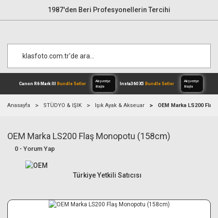
1987'den Beri Profesyonellerin Tercihi
Anasayfa
STÜDYO & IŞIK
Işık Ayak & Akseuar
OEM Marka LS200 Flaş
OEM Marka LS200 Flaş Monopotu (158cm)
Alışverişe
Canon R6 Mark III
Bundle Setler
Inst
Başla
0 - Yorum Yap
Türkiye Yetkili Satıcısı