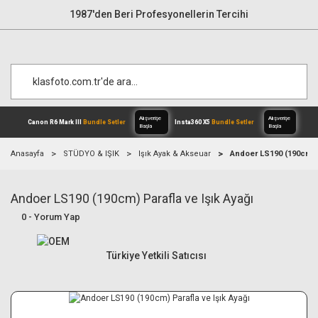
1987'den Beri Profesyonellerin Tercihi
Anasayfa
STÜDYO & IŞIK
Işık Ayak & Akseuar
Andoer LS190 (190cm) P
Andoer LS190 (190cm) Parafla ve Işık Ayağı
Alışverişe
Canon R6 Mark III
Bundle Setler
Inst
Başla
0 - Yorum Yap
Türkiye Yetkili Satıcısı