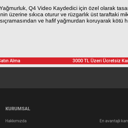
murluk, Q4 Video Kaydedici için özel olarak tasarla
nin üzerine sıkıca oturur ve rüzgarlık üst taraftaki m
u sıçramasından ve hafif yağmurdan koruyarak kötü h
Ürün hakkında henüz soru sorulmamış.
Bu ürüne yorum yapın! Puan Kazanın
Satın Alma
3000 TL Üzeri Ücretsiz Ka
Yorum Yaz
Soru Sor
KURUMSAL
Hakkımızda
En avantajlı kam