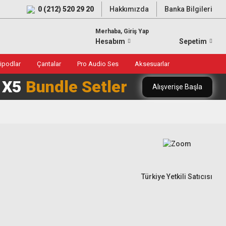
0 (212) 520 29 20
Hakkımızda
Banka Bilgileri
Merhaba, Giriş Yap
Hesabım
Sepetim
ripodlar
Çantalar
Pro Audio Ses
Aksesuarlar
0 X5
Bundle Setler
Alışverişe Başla
Türkiye Yetkili Satıcısı