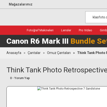
Mağazalarımız
Fotoğraf Makineleri
Lensler
Pro Video
Gimba
Canon R6 Mark III
Bundle Se
Anasayfa
Çantalar
Omuz Çantaları
Think Tank Photo 
Think Tank Photo Retrospectiv
0 - Yorum Yap