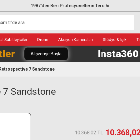
1987'den Beri Profesyonellerin Tercihi
l Sabitleyiciler
Drone
Aksiyon Kameraları
Stüdyo & Işık
T
tler
Insta36
Alışverişe Başla
Retrospective 7 Sandstone
e 7 Sandstone
10.368,0
10.368,02 TL