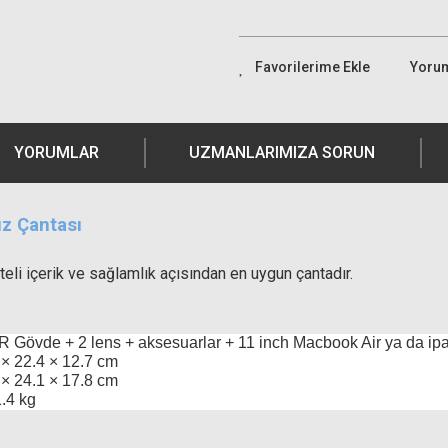
Yoru
YORUMLAR
UZMANLARIMIZA SORUN
z Çantası
eli içerik ve sağlamlık açısından en uygun çantadır.
 Gövde + 2 lens + aksesuarlar + 11 inch Macbook Air ya da ip
 × 22.4 × 12.7 cm
 × 24.1 × 17.8 cm
1.4 kg