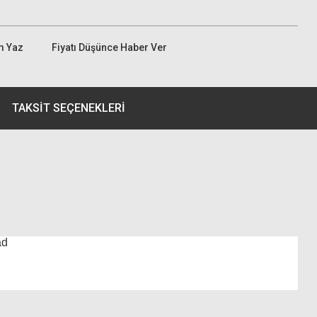
m Yaz
Fiyatı Düşünce Haber Ver
TAKSIT SEÇENEKLERI
ad