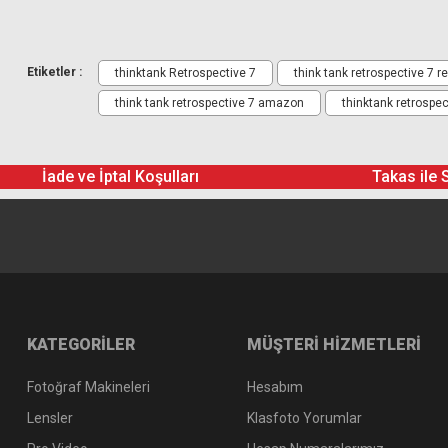
Etiketler :
thinktank Retrospective 7
think tank retrospective 7 r
think tank retrospective 7 amazon
thinktank retrospec
İade ve İptal Koşulları
Takas ile 
KATEGORİLER
MÜŞTERİ HİZMETLERİ
Fotoğraf Makineleri
Hesabım
Lensler
Klasfoto Yorumlar