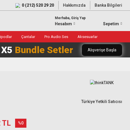
0 (212) 520 29 20
Hakkımızda
Banka Bilgileri
Merhaba, Giriş Yap
Hesabım
Sepetim
ripodlar
Çantalar
Pro Audio Ses
Aksesuarlar
0 X5
Bundle Setler
Alışverişe Başla
Türkiye Yetkili Satıcısı
2 TL
%0