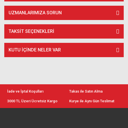
UZMANLARIMIZA SORUN
TAKSIT SEÇENEKLERI
KUTU İÇİNDE NELER VAR
İade ve İptal Koşulları
Takas ile Satın Alma
3000 TL Üzeri Ücretsiz Kargo
Kurye ile Aynı Gün Teslimat