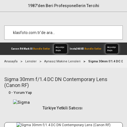
1987'den Beri Profesyonellerin Tercihi
Anasayfa
Lensler
Aynasız Makine Lensleri
Sigma 30mm f/1.4 DC DN
Sigma 30mm f/1.4 DC DN Contemporary Lens
Alışverişe
Canon R6 Mark III
Bundle Setler
Inst
Başla
(Canon RF)
0 - Yorum Yap
Türkiye Yetkili Satıcısı