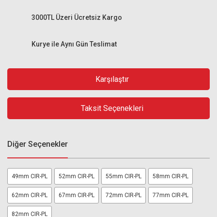
3000TL Üzeri Ücretsiz Kargo
Kurye ile Aynı Gün Teslimat
Karşılaştır
Taksit Seçenekleri
Diğer Seçenekler
49mm CIR-PL
52mm CIR-PL
55mm CIR-PL
58mm CIR-PL
62mm CIR-PL
67mm CIR-PL
72mm CIR-PL
77mm CIR-PL
82mm CIR-PL