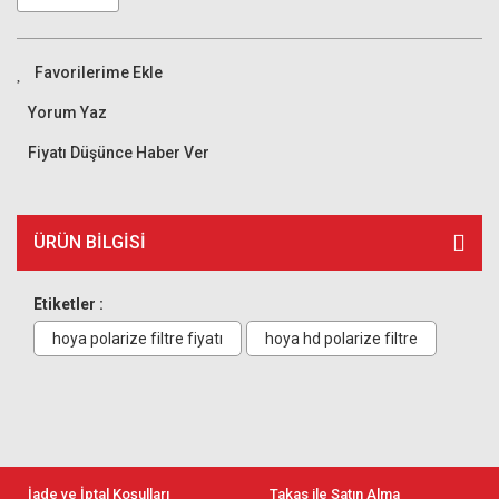
Yorum Yaz
Fiyatı Düşünce Haber Ver
ÜRÜN BILGISI
Etiketler :
hoya polarize filtre fiyatı
hoya hd polarize filtre
İade ve İptal Koşulları
Takas ile Satın Alma