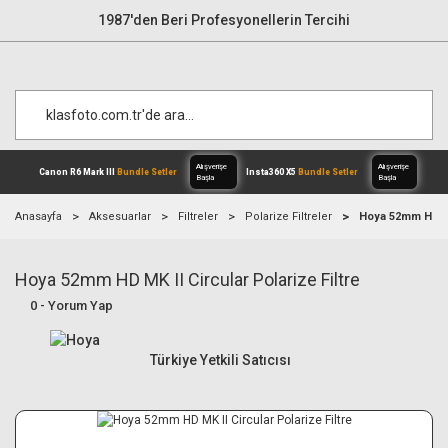
1987'den Beri Profesyonellerin Tercihi
Anasayfa
Aksesuarlar
Filtreler
Polarize Filtreler
Hoya 52mm HD MK 
Hoya 52mm HD MK II Circular Polarize Filtre
Alışverişe
Canon R6 Mark III
Bundle Setler
Inst
Başla
0 - Yorum Yap
Türkiye Yetkili Satıcısı