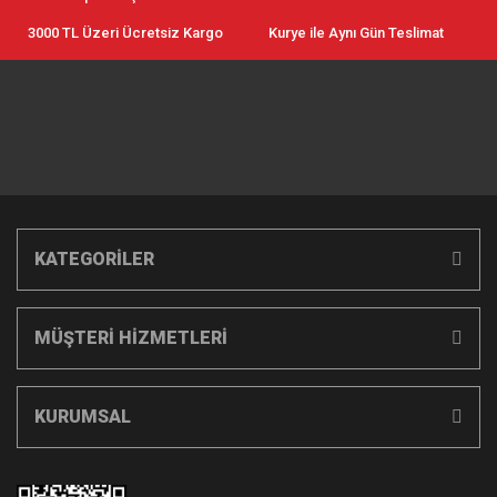
3000 TL Üzeri Ücretsiz Kargo
Kurye ile Aynı Gün Teslimat
KATEGORİLER
MÜŞTERİ HİZMETLERİ
KURUMSAL