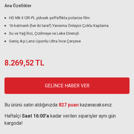
Ana Özellikler
HD Mk II CIR-PL yüksek şeffaflıkta polarize film
16 katmanlı (her iki taraf) Yansıma Önleyici Çoklu Kaplama
Su ve Yağ İtici, Çizilmeye ve Leke Dirençli
Geniş Açı Lens Uyumlu Ultra İnce Çerçeve
8.269,52 TL
GELİNCE HABER VER
Bu ürünü satın aldığınızda
827 puan
kazanacaksınız.
Haftaİçi
Saat 16:00'a
kadar verilen siparişler aynı gün
kargoda!