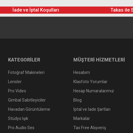
İade ve İptal Koşulları
Takas ile 
KATEGORİLER
MÜŞTERİ HİZMETLERİ
Fotoğraf Makineleri
Hesabım
Lensler
Klasfoto Yorumlar
Pro Video
Hesap Numaralarımız
Gimbal Sabitleyiciler
Blog
Havadan Görüntüleme
İptal ve İade Şartları
Stüdyo Işık
Markalar
Pro Audio Ses
Tax Free Alışveriş