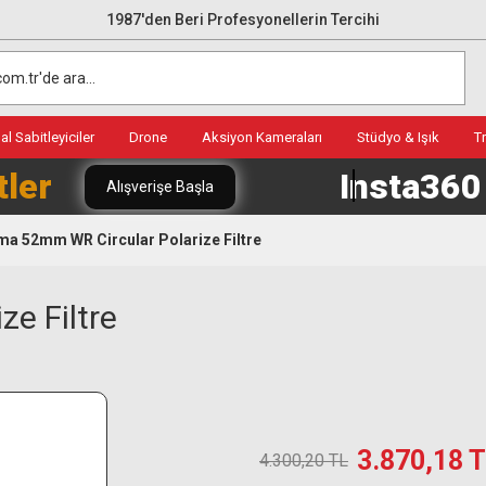
1987'den Beri Profesyonellerin Tercihi
l Sabitleyiciler
Drone
Aksiyon Kameraları
Stüdyo & Işık
T
tler
Insta36
Alışverişe Başla
ma 52mm WR Circular Polarize Filtre
e Filtre
3.870,18 
4.300,20 TL