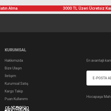
Yorum Yaz
Soru Sor
Satın Alma
3000 TL Üzeri Ücretsiz Ka
KURUMSAL
Hakkımızda
En avantajlı kam
Bize Ulaşın
İletişim
Kurumsal Satış
Kargo Takip
Hocapaşa Mah. 
Puan Kullanımı