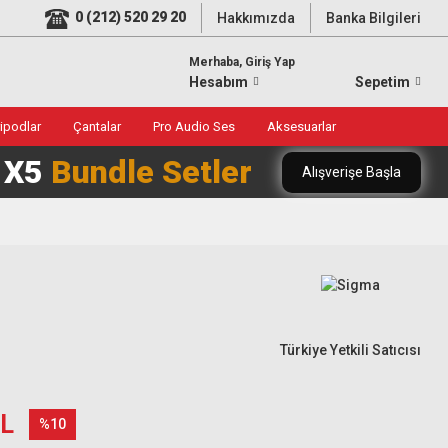
0 (212) 520 29 20
Hakkımızda
Banka Bilgileri
Merhaba, Giriş Yap
Hesabım
Sepetim
ripodlar
Çantalar
Pro Audio Ses
Aksesuarlar
0 X5
Bundle Setler
Alışverişe Başla
Türkiye Yetkili Satıcısı
TL
%10