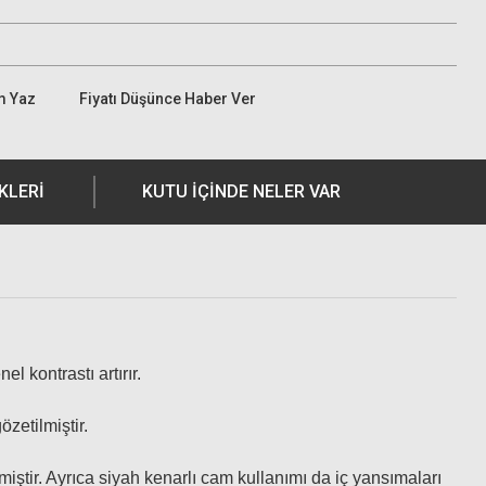
m Yaz
Fiyatı Düşünce Haber Ver
KLERI
KUTU İÇİNDE NELER VAR
l kontrastı artırır.
özetilmiştir.
tir. Ayrıca siyah kenarlı cam kullanımı da iç yansımaları