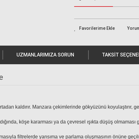
Yoru
UZMANLARIMIZA SORUN
TAKSIT SEÇENE
e
rtadan kaldırır. Manzara çekimlerinde gökyüzünü koyulaştırır, gene
nıldığında, köşe kararması ya da çevresel ışıkta düşüş olmaması g
sıyla filtrelerde yansıma ve parlama oluşmasının önüne geçilmiş