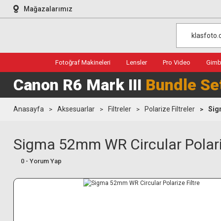
Mağazalarımız
Fotoğraf Makineleri
Lensler
Pro Video
Gimba
Canon R6 Mark III
Bundle Se
Anasayfa
Aksesuarlar
Filtreler
Polarize Filtreler
Sig
Sigma 52mm WR Circular Polariz
0 - Yorum Yap