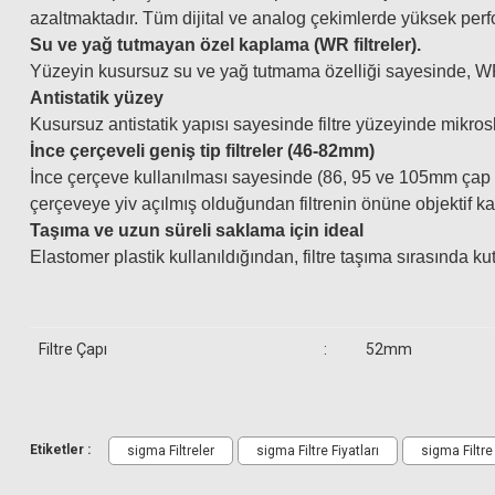
azaltmaktadır. Tüm dijital ve analog çekimlerde yüksek perfo
Su ve yağ tutmayan özel kaplama (WR filtreler).
Yüzeyin kusursuz su ve yağ tutmama özelliği sayesinde, WR fil
Antistatik yüzey
Kusursuz antistatik yapısı sayesinde filtre yüzeyinde mikros
İnce çerçeveli geniş tip filtreler (46-82mm)
İnce çerçeve kullanılması sayesinde (86, 95 ve 105mm çap har
çerçeveye yiv açılmış olduğundan filtrenin önüne objektif k
Taşıma ve uzun süreli saklama için ideal
Elastomer plastik kullanıldığından, filtre taşıma sırasında 
Filtre Çapı
:
52mm
Gönderilecek Kutu İçinde Neler V
Etiketler :
sigma Filtreler
sigma Filtre Fiyatları
sigma Filtre
Sigma 52mm WR (Water Repellent) Circular Polarize Filtre