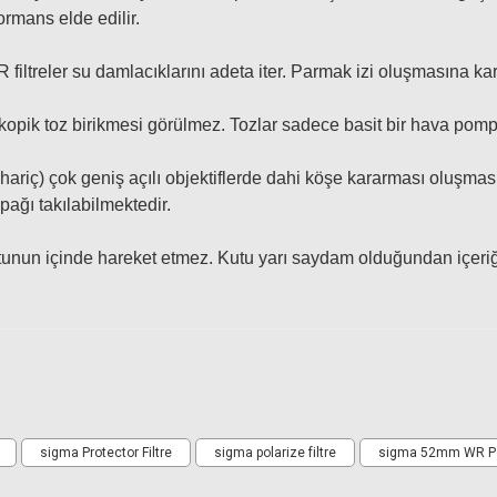
rmans elde edilir.
treler su damlacıklarını adeta iter. Parmak izi oluşmasına karşı d
kopik toz birikmesi görülmez. Tozlar sadece basit bir hava pompas
iç) çok geniş açılı objektiflerde dahi köşe kararması oluşmasının
apağı takılabilmektedir.
kutunun içinde hareket etmez. Kutu yarı saydam olduğundan içeri
ar
Ürün hakkında henüz soru sorulmamış.
Bu ürüne yorum yapın! Puan Kazanın
sigma Protector Filtre
sigma polarize filtre
sigma 52mm WR Pola