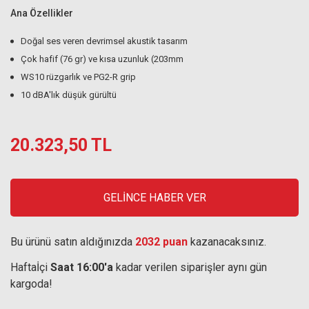
Ana Özellikler
Doğal ses veren devrimsel akustik tasarım
Çok hafif (76 gr) ve kısa uzunluk (203mm
WS10 rüzgarlık ve PG2-R grip
10 dBA'lık düşük gürültü
20.323,50 TL
GELİNCE HABER VER
Bu ürünü satın aldığınızda
2032 puan
kazanacaksınız.
Haftaİçi
Saat 16:00'a
kadar verilen siparişler aynı gün
kargoda!