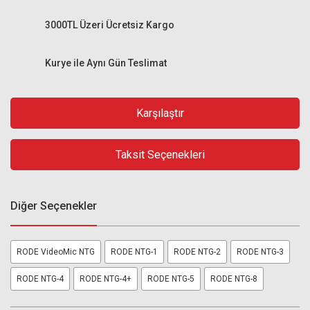
3000TL Üzeri Ücretsiz Kargo
Kurye ile Aynı Gün Teslimat
Karşılaştır
Taksit Seçenekleri
Diğer Seçenekler
RODE VideoMic NTG
RODE NTG-1
RODE NTG-2
RODE NTG-3
RODE NTG-4
RODE NTG-4+
RODE NTG-5
RODE NTG-8