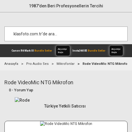
1987'den Beri Profesyonellerin Tercihi
Anasayfa
Pro Audio Ses
Mikrofonlar
Rode VideoMic NTG Mikrofon
Rode VideoMic NTG Mikrofon
Alışverişe
Canon R6 Mark III
Bundle Setler
Inst
Başla
0 - Yorum Yap
Türkiye Yetkili Satıcısı