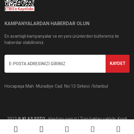
KAMPANYALARDAN HABERDAR OLUN
En avantajlı kampanyalar ve en yeni ürünlerden bültenimiz ile
haberdar olabilirsiniz.
KAYDET
Hocapaşa Mah. Muradiye Cad. No:13 Sirkeci /İstanbul
2013 ®
KLAS FOTO
- klasfoto.com.tr | Tüm hakları saklıdır. Kredi
kartı bilgileriniz 256bit SSL sertifikası ile korunmaktadır.