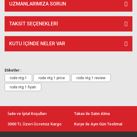
UZMANLARIMIZA SORUN
TAKSIT SEÇENEKLERI
KUTU İÇİNDE NELER VAR
Etiketler :
rode ntg-1
rode ntg 1 price
rode ntg 1 review
rode ntg 1 fiyatı
İade ve İptal Koşulları
Takas ile Satın Alma
3000 TL Üzeri Ücretsiz Kargo
Kurye ile Aynı Gün Teslimat