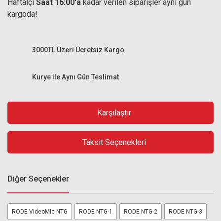
Haftaİçi
Saat 16:00'a
kadar verilen siparişler aynı gün
kargoda!
3000TL Üzeri Ücretsiz Kargo
Kurye ile Aynı Gün Teslimat
Karşılaştır
Taksit Seçenekleri
Diğer Seçenekler
RODE VideoMic NTG
RODE NTG-1
RODE NTG-2
RODE NTG-3