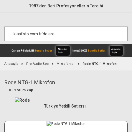
1987'den Beri Profesyonellerin Tercihi
Anasayfa
Pro Audio Ses
Mikrofonlar
Rode NTG-1 Mikrofon
Rode NTG-1 Mikrofon
Alışverişe
Canon R6 Mark III
Bundle Setler
Inst
Başla
0 - Yorum Yap
Türkiye Yetkili Satıcısı