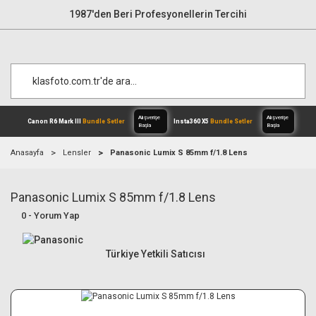
1987'den Beri Profesyonellerin Tercihi
Anasayfa
Lensler
Panasonic Lumix S 85mm f/1.8 Lens
Panasonic Lumix S 85mm f/1.8 Lens
Alışverişe
Canon R6 Mark III
Bundle Setler
Inst
Başla
0 - Yorum Yap
Türkiye Yetkili Satıcısı