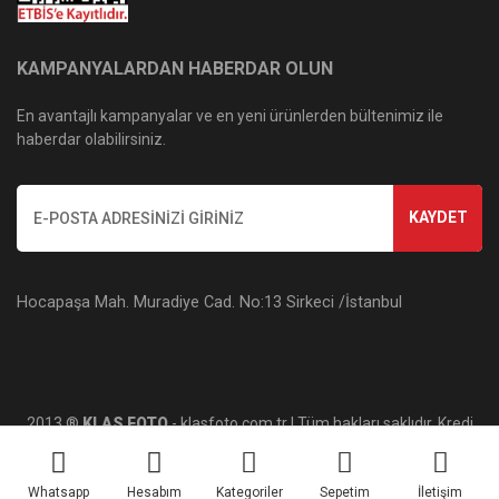
KAMPANYALARDAN HABERDAR OLUN
En avantajlı kampanyalar ve en yeni ürünlerden bültenimiz ile
haberdar olabilirsiniz.
KAYDET
Hocapaşa Mah. Muradiye Cad. No:13 Sirkeci /İstanbul
2013 ®
KLAS FOTO
- klasfoto.com.tr | Tüm hakları saklıdır. Kredi
kartı bilgileriniz 256bit SSL sertifikası ile korunmaktadır.
Whatsapp
Hesabım
Kategoriler
Sepetim
İletişim