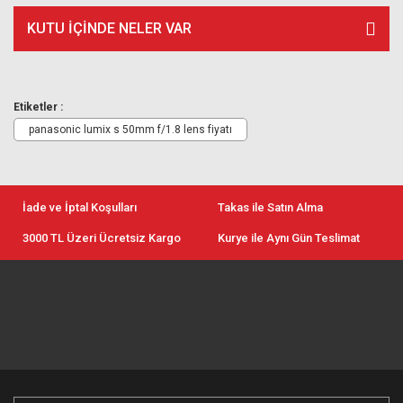
KUTU İÇİNDE NELER VAR
Etiketler :
panasonic lumix s 50mm f/1.8 lens fiyatı
İade ve İptal Koşulları
Takas ile Satın Alma
3000 TL Üzeri Ücretsiz Kargo
Kurye ile Aynı Gün Teslimat