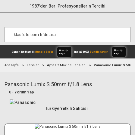
1987'den Beri Profesyonellerin Tercihi
Anasayfa
Lensler
Aynasız Makine Lensleri
Panasonic Lumix S 50mm 
Panasonic Lumix S 50mm f/1.8 Lens
Alışverişe
Canon R6 Mark III
Bundle Setler
Inst
Başla
0 - Yorum Yap
Türkiye Yetkili Satıcısı