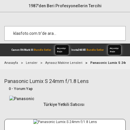
1987'den Beri Profesyonellerin Tercihi
Anasayfa
Lensler
Aynasız Makine Lensleri
Panasonic Lumix S 24mm 
Panasonic Lumix S 24mm f/1.8 Lens
Alışverişe
Canon R6 Mark III
Bundle Setler
Inst
Başla
0 - Yorum Yap
Türkiye Yetkili Satıcısı