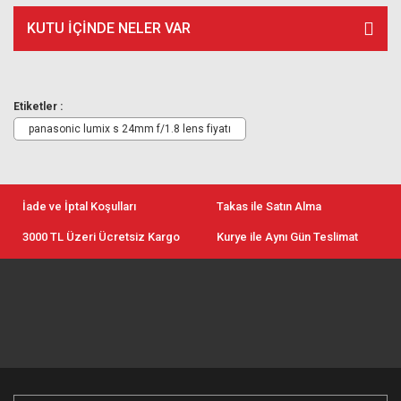
KUTU İÇİNDE NELER VAR
Etiketler :
panasonic lumix s 24mm f/1.8 lens fiyatı
İade ve İptal Koşulları
Takas ile Satın Alma
3000 TL Üzeri Ücretsiz Kargo
Kurye ile Aynı Gün Teslimat