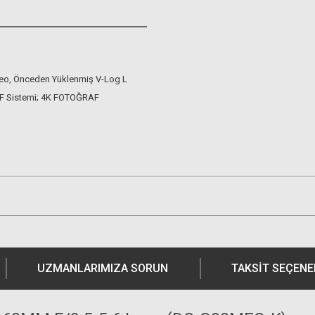
o, Önceden Yüklenmiş V-Log L
F Sistemi; 4K FOTOĞRAF
UZMANLARIMIZA SORUN
TAKSIT SEÇENE