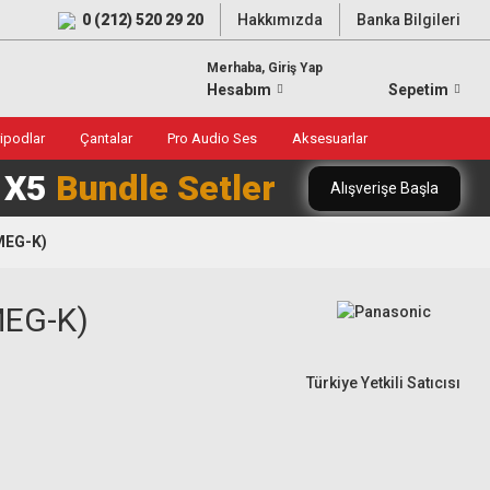
0 (212) 520 29 20
Hakkımızda
Banka Bilgileri
Merhaba, Giriş Yap
Hesabım
Sepetim
ripodlar
Çantalar
Pro Audio Ses
Aksesuarlar
0 X5
Bundle Setler
Alışverişe Başla
MEG-K)
MEG-K)
Türkiye Yetkili Satıcısı