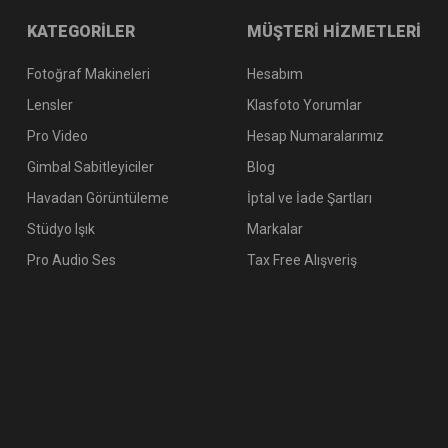
KATEGORİLER
MÜŞTERİ HİZMETLERİ
Fotoğraf Makineleri
Hesabım
SanDisk 128GB Extreme PRO UHS-II SDXC V90 – 300MB/s Profesyo
Lensler
Klasfoto Yorumlar
Pro Video
Hesap Numaralarımız
Gimbal Sabitleyiciler
Blog
15.050,70 TL
Havadan Görüntüleme
İptal ve İade Şartları
Stüdyo Işık
Markalar
Pro Audio Ses
Tax Free Alışveriş