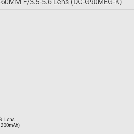
-60MM F/3.5-5.6 Lens (DC-G90MEG-K)
Hoya 58mm Pro ND16 Filtre (4 Stop)
ne UV WR Coating Filtre
5.217,00 TL
0,89 TL
S. Lens
, 1200mAh)