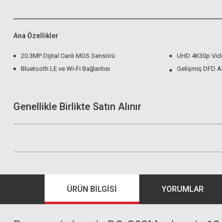
Ana Özellikler
20.3MP Dijital Canlı MOS Sensörü
UHD 4K30p Vide
Bluetooth LE ve Wi-Fi Bağlantısı
Gelişmiş DFD A
Genellikle Birlikte Satın Alınır
ÜRÜN BILGISI
YORUMLAR