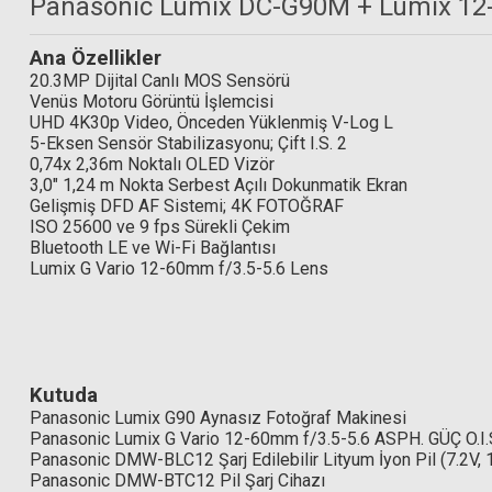
Panasonic Lumix DC-G90M + Lumix 12
Ana Özellikler
20.3MP Dijital Canlı MOS Sensörü
Venüs Motoru Görüntü İşlemcisi
UHD 4K30p Video, Önceden Yüklenmiş V-Log L
Rode VideoMic Pro+ Shotgun Mikrofon
5-Eksen Sensör Stabilizasyonu; Çift I.S. 2
0,74x 2,36m Noktalı OLED Vizör
Hoya 58mm Fusion O
3,0" 1,24 m Nokta Serbest Açılı Dokunmatik Ekran
Gelişmiş DFD AF Sistemi; 4K FOTOĞRAF
24.750,04 TL
ISO 25600 ve 9 fps Sürekli Çekim
Bluetooth LE ve Wi-Fi Bağlantısı
3.55
Lumix G Vario 12-60mm f/3.5-5.6 Lens
Kutuda
Panasonic Lumix G90 Aynasız Fotoğraf Makinesi
Panasonic Lumix G Vario 12-60mm f/3.5-5.6 ASPH. GÜÇ O.I.
Panasonic DMW-BLC12 Şarj Edilebilir Lityum İyon Pil (7.2V
Panasonic DMW-BTC12 Pil Şarj Cihazı