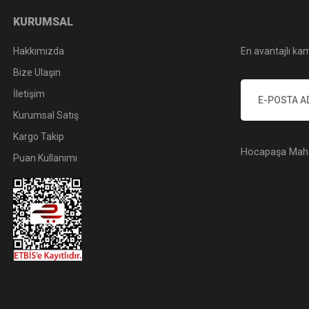
KURUMSAL
Hakkımızda
En avantajlı kam
nel Hafıza Kartı | 4K & 8K Video Performansı
Bize Ulaşın
İletişim
Kurumsal Satış
Kargo Takip
Hocapaşa Mah. 
Puan Kullanımı