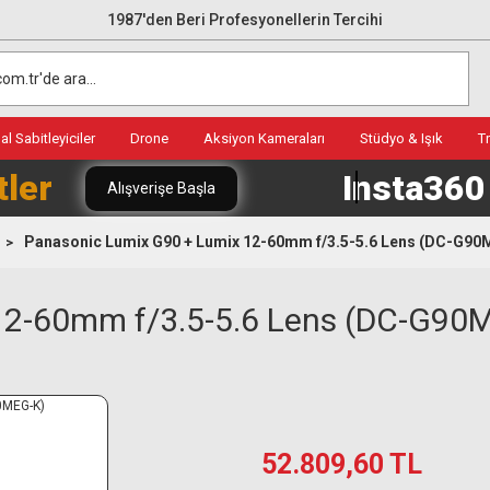
1987'den Beri Profesyonellerin Tercihi
l Sabitleyiciler
Drone
Aksiyon Kameraları
Stüdyo & Işık
T
tler
Insta36
Alışverişe Başla
Panasonic Lumix G90 + Lumix 12-60mm f/3.5-5.6 Lens (DC-G90
12-60mm f/3.5-5.6 Lens (DC-G90
52.809,60 TL