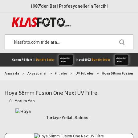
1987'den Beri Profesyonellerin Tercihi
Anasayfa
Aksesuarlar
Filtreler
UV Filtreler
Hoya 58mm Fusion One
Hoya 58mm Fusion One Next UV Filtre
Alışverişe
Canon R6 Mark III
Bundle Setler
Inst
0 - Yorum Yap
Başla
Türkiye Yetkili Satıcısı