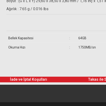
Boyut : (G x L x Y) 29,60 x 38,50 x 3,80 mm / 1,16 inç x 1,51 i
Ağırlık : 7.65 g / 0.016 lbs
Bellek Kapasitesi
:
64GB
Okuma Hızı
:
1750MB/sn
Gönderilecek Kutu İçinde Neler Var
Lexar 64GB Professional CFexpress Type-B Memory Card
İade ve İptal Koşulları
Takas ile 