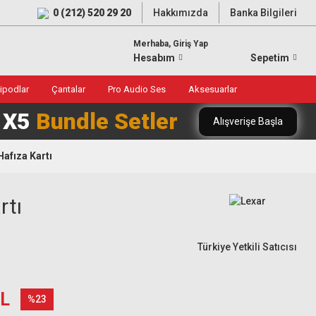
0 (212) 520 29 20
Hakkımızda
Banka Bilgileri
Merhaba, Giriş Yap
Hesabım
Sepetim
ripodlar
Çantalar
Pro Audio Ses
Aksesuarlar
0 X5
Bundle Setler
Alışverişe Başla
afıza Kartı
rtı
Türkiye Yetkili Satıcısı
TL
%23