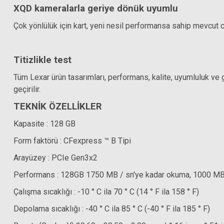
XQD kameralarla geriye dönük uyumlu
Çok yönlülük için kart, yeni nesil performansa sahip mevcut 
Titizlikle test
Tüm Lexar ürün tasarımları, performans, kalite, uyumluluk ve 
geçirilir.
TEKNİK ÖZELLİKLER
Kapasite : 128 GB
Form faktörü : CFexpress ™ B Tipi
Arayüzey : PCIe Gen3x2
Performans : 128GB 1750 MB / sn'ye kadar okuma, 1000 MB
Çalışma sıcaklığı : -10 ° C ila 70 ° C (14 ° F ila 158 ° F)
Depolama sıcaklığı : -40 ° C ila 85 ° C (-40 ° F ila 185 ° F)