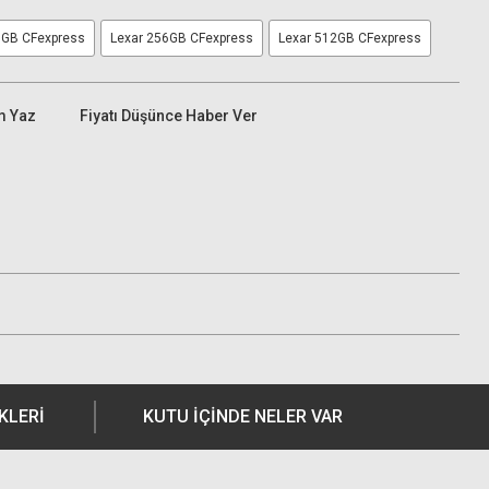
8GB CFexpress
Lexar 256GB CFexpress
Lexar 512GB CFexpress
m Yaz
Fiyatı Düşünce Haber Ver
KLERI
KUTU İÇİNDE NELER VAR