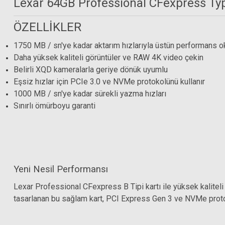
Lexar 64GB Professional CFexpress Ty
ÖZELLİKLER
1750 MB / sn'ye kadar aktarım hızlarıyla üstün performans 
Daha yüksek kaliteli görüntüler ve RAW 4K video çekin
Belirli XQD kameralarla geriye dönük uyumlu
Eşsiz hızlar için PCIe 3.0 ve NVMe protokolünü kullanır
1000 MB / sn'ye kadar sürekli yazma hızları
Sınırlı ömürboyu garanti
Yeni Nesil Performansı
SanDisk Extreme PRO CFexpress B Tipi Kart Okuyucu SDDR-F4
Lexar Professional CFexpress B Tipi kartı ile yüksek kalitel
tasarlanan bu sağlam kart, PCI Express Gen 3 ve NVMe protoko
3.081,81 TL