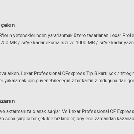
 çekin
'lerin yeteneklerinden yararlanmak üzere tasarlanan Lexar Profes
1750 MB / sn'ye kadar okuma hızı ve 1000 MB / sn'ye kadar yazma
kovalarken, Lexar Professional CFexpress Tip B kartı şok / titreş
yakalamak için güvenebileceğiniz bir kartınız olduğuna dair gönül
azanın
ve aktarmanıza olanak sağlar. Ve Lexar Professional CF Express B 
ştan sona çarpıcı bir şekilde hızlandırır, böylece zamandan kazanabil