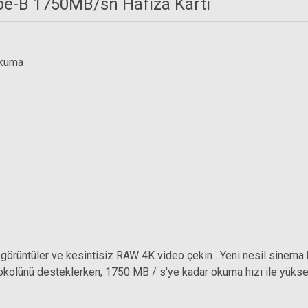
pe-B 1750MB/sn Hafıza Kartı
okuma
Sony MRW-G2 CFexpress Tip A / SD Kart Okuyucu
6.999,00 TL
51-GNGEN
i görüntüler ve kesintisiz RAW 4K video çekin . Yeni nesil sinema
lünü desteklerken, 1750 MB / s'ye kadar okuma hızı ile yüksek hı