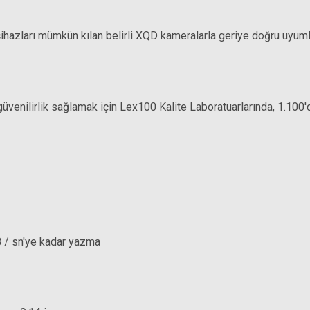
cihazları mümkün kılan belirli XQD kameralarla geriye doğru uyuml
güvenilirlik sağlamak için Lex100 Kalite Laboratuarlarında, 1.100'
 / sn'ye kadar yazma