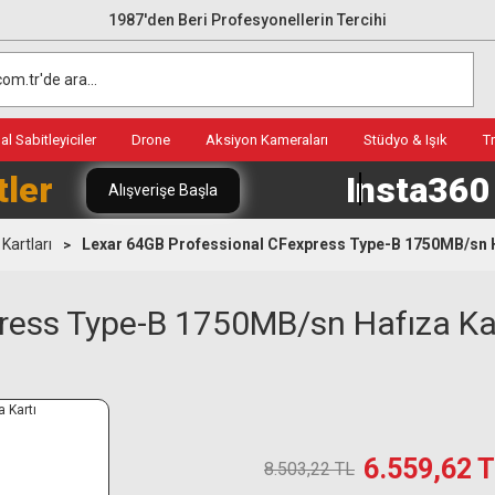
1987'den Beri Profesyonellerin Tercihi
l Sabitleyiciler
Drone
Aksiyon Kameraları
Stüdyo & Işık
T
tler
Insta36
Alışverişe Başla
Kartları
Lexar 64GB Professional CFexpress Type-B 1750MB/sn H
ress Type-B 1750MB/sn Hafıza Ka
6.559,62 
8.503,22 TL