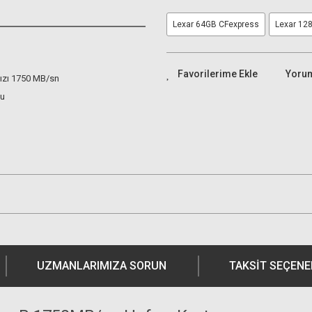
Lexar 64GB CFexpress
Lexar 12
Yoru
ızı 1750 MB/sn
lu
UZMANLARIMIZA SORUN
TAKSIT SEÇENE