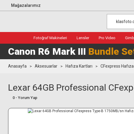
Mağazalarımız
Fotoğraf Makineleri
Lensler
Pro Video
Gimba
Canon R6 Mark III
Bundle Se
Anasayfa
Aksesuarlar
Hafıza Kartları
CFexpress Hafıza 
Lexar 64GB Professional CFexp
0 - Yorum Yap