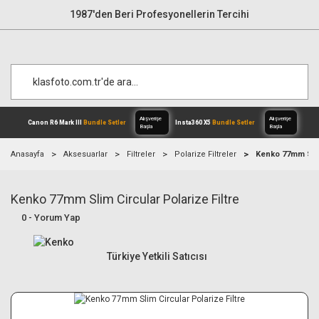
1987'den Beri Profesyonellerin Tercihi
Anasayfa
Aksesuarlar
Filtreler
Polarize Filtreler
Kenko 77mm Slim 
Kenko 77mm Slim Circular Polarize Filtre
Alışverişe
Canon R6 Mark III
Bundle Setler
Inst
Başla
0 - Yorum Yap
Türkiye Yetkili Satıcısı