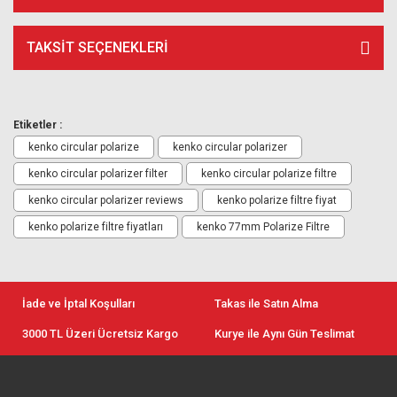
TAKSIT SEÇENEKLERI
Etiketler :
kenko circular polarize
kenko circular polarizer
kenko circular polarizer filter
kenko circular polarize filtre
kenko circular polarizer reviews
kenko polarize filtre fiyat
kenko polarize filtre fiyatları
kenko 77mm Polarize Filtre
İade ve İptal Koşulları
Takas ile Satın Alma
3000 TL Üzeri Ücretsiz Kargo
Kurye ile Aynı Gün Teslimat