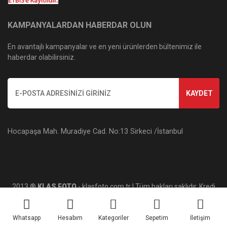
KAMPANYALARDAN HABERDAR OLUN
En avantajlı kampanyalar ve en yeni ürünlerden bültenimiz ile
haberdar olabilirsiniz.
KAYDET
Hocapaşa Mah. Muradiye Cad. No:13 Sirkeci /İstanbul
2013 ®
KLAS FOTO
- klasfoto.com.tr | Tüm hakları saklıdır. Kredi
kartı bilgileriniz 256bit SSL sertifikası ile korunmaktadır.
Whatsapp
Hesabım
Kategoriler
Sepetim
İletişim
ile
ideasoft
e-