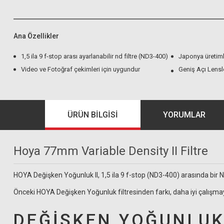
Ana Özellikler
1,5 ila 9 f-stop arası ayarlanabilir nd filtre (ND3-400)
Japonya üretimli 
Video ve Fotoğraf çekimleri için uygundur
Geniş Açı Lensle
ÜRÜN BILGISI
YORUMLAR
Hoya 77mm Variable Density II Filtre
HOYA Değişken Yoğunluk II, 1,5 ila 9 f-stop (ND3-400) arasında bir ND 
Önceki HOYA Değişken Yoğunluk filtresinden farkı, daha iyi çalışmaya
DEĞİŞKEN YOĞUNLUK