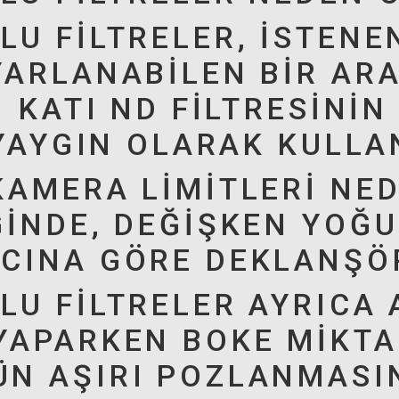
LU FILTRELER, ISTEN
YARLANABILEN BIR AR
 KATI ND FILTRESININ
 YAYGIN OLARAK KULL
KAMERA LIMITLERI NE
INDE, DEĞIŞKEN YOĞU
CINA GÖRE DEKLANŞÖR
U FILTRELER AYRICA 
APARKEN BOKE MIKTAR
N AŞIRI POZLANMASIN