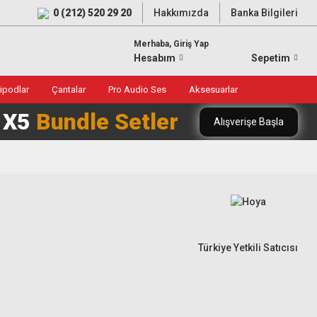
0 (212) 520 29 20
Hakkımızda
Banka Bilgileri
Merhaba, Giriş Yap
Hesabım
Sepetim
ripodlar
Çantalar
Pro Audio Ses
Aksesuarlar
0 X5
Bundle Setler
Alışverişe Başla
Türkiye Yetkili Satıcısı