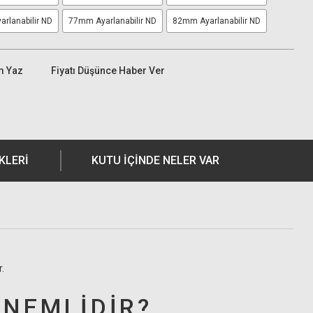
rlanabilir ND
77mm Ayarlanabilir ND
82mm Ayarlanabilir ND
m Yaz
Fiyatı Düşünce Haber Ver
KLERI
KUTU İÇİNDE NELER VAR
.
ÖNEMLİDİR?