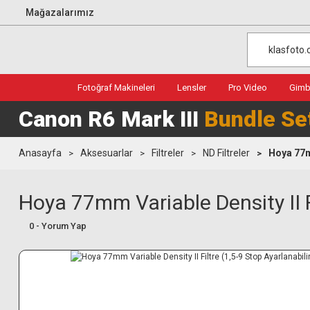
Mağazalarımız
Fotoğraf Makineleri
Lensler
Pro Video
Gimba
Canon R6 Mark III
Bundle Se
Anasayfa
Aksesuarlar
Filtreler
ND Filtreler
Hoya 77mm
Hoya 77mm Variable Density II Fi
0 - Yorum Yap