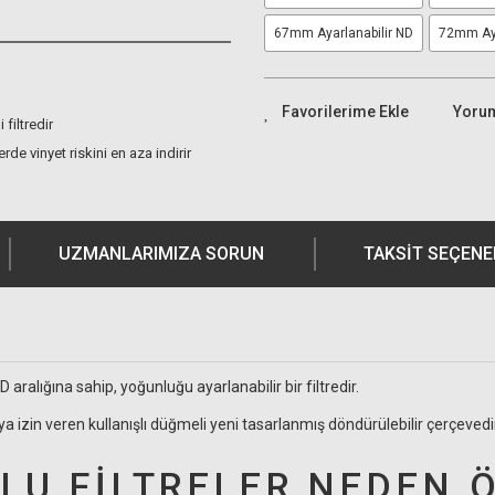
67mm Ayarlanabilir ND
72mm Aya
Yoru
filtredir
rde vinyet riskini en aza indirir
UZMANLARIMIZA SORUN
TAKSIT SEÇENE
aralığına sahip, yoğunluğu ayarlanabilir bir filtredir.
 izin veren kullanışlı düğmeli yeni tasarlanmış döndürülebilir çerçevedir
LU FİLTRELER NEDEN 