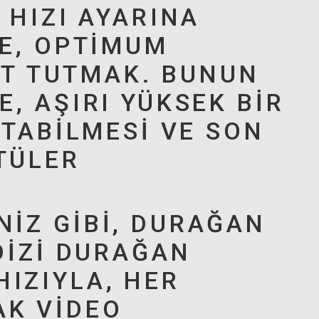
 HIZI AYARINA
LE, OPTIMUM
ŞIT TUTMAK. BUNUN
, AŞIRI YÜKSEK BIR
ATABILMESI VE SON
TÜLER
IZ GIBI, DURAĞAN
DIZI DURAĞAN
IZIYLA, HER
K VIDEO