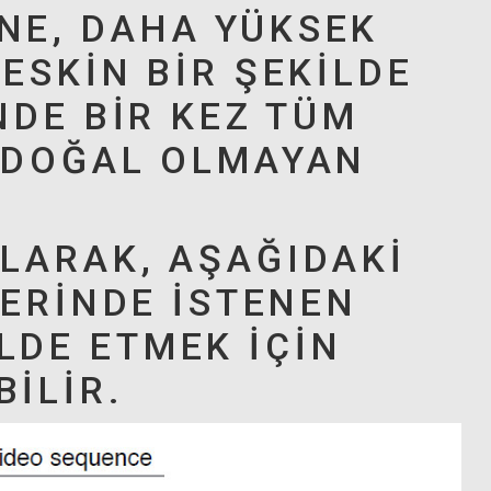
NE, DAHA YÜKSEK
ESKIN BIR ŞEKILDE
NDE BIR KEZ TÜM
E DOĞAL OLMAYAN
LARAK, AŞAĞIDAKI
LERINDE ISTENEN
LDE ETMEK IÇIN
ILIR.