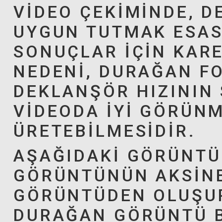
VIDEO ÇEKIMINDE, D
UYGUN TUTMAK ESAST
SONUÇLAR IÇIN KARE
NEDENI, DURAĞAN FO
DEKLANŞÖR HIZININ 
VIDEODA IYI GÖRÜN
ÜRETEBILMESIDIR.
AŞAĞIDAKI GÖRÜNTÜ
GÖRÜNTÜNÜN AKSINE,
GÖRÜNTÜDEN OLUŞUR
DURAĞAN GÖRÜNTÜ 