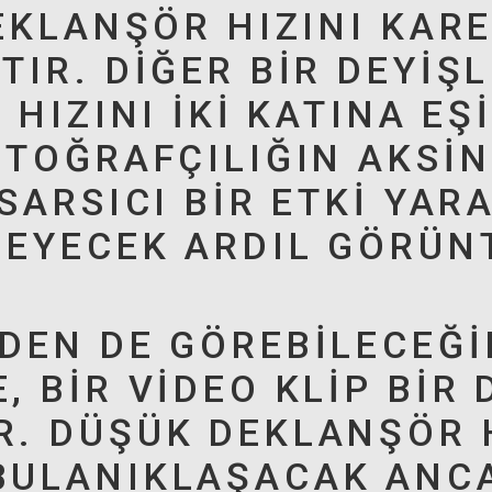
EKLANŞÖR HIZINI KARE
IR. DIĞER BIR DEYIŞ
 HIZINI IKI KATINA E
TOĞRAFÇILIĞIN AKSINE
SARSICI BIR ETKI YAR
MEYECEK ARDIL GÖRÜN
DEN DE GÖREBILECEĞIN
 BIR VIDEO KLIP BIR 
. DÜŞÜK DEKLANŞÖR H
BULANIKLAŞACAK ANCA