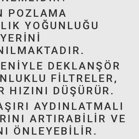
EN POZLAMA
ALIK YOĞUNLUĞU
 YERINI
ANILMAKTADIR.
DENIYLE DEKLANŞÖR
NLUKLU FILTRELER,
 HIZINI DÜŞÜRÜR.
AŞIRI AYDINLATMALI
INI ARTIRABILIR VE
I ÖNLEYEBILIR.