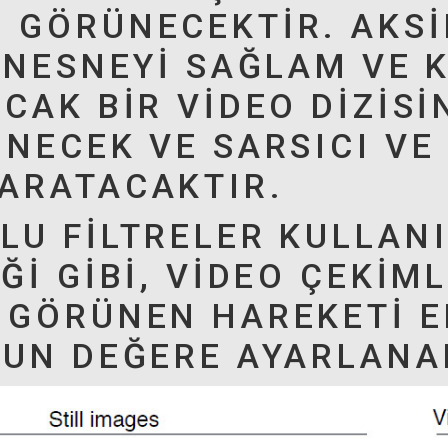
 GÖRÜNECEKTIR. AKSI
 NESNEYI SAĞLAM VE K
CAK BIR VIDEO DIZISI
ÜNECEK VE SARSICI V
ARATACAKTIR.
LU FILTRELER KULLANI
ĞI GIBI, VIDEO ÇEKIM
 GÖRÜNEN HAREKETI E
GUN DEĞERE AYARLANAB