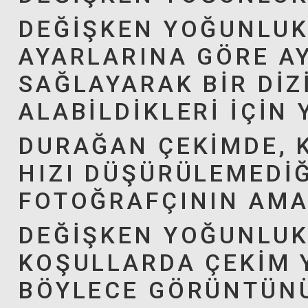
DEĞIŞKEN YOĞUNLUK
AYARLARINA GÖRE A
SAĞLAYARAK BIR DIZI
ALABILDIKLERI IÇIN
DURAĞAN ÇEKIMDE, 
HIZI DÜŞÜRÜLEMEDIĞ
FOTOĞRAFÇININ AMA
DEĞIŞKEN YOĞUNLUKL
KOŞULLARDA ÇEKIM Y
BÖYLECE GÖRÜNTÜNÜ