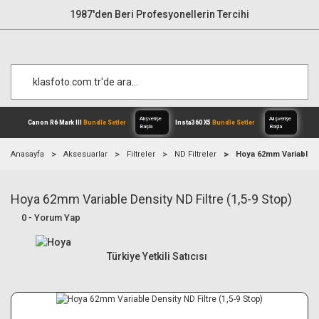
1987'den Beri Profesyonellerin Tercihi
Anasayfa
Aksesuarlar
Filtreler
ND Filtreler
Hoya 62mm Variable De
Hoya 62mm Variable Density ND Filtre (1,5-9 Stop)
Alışverişe
Canon R6 Mark III
Bundle Setler
Inst
Başla
0 - Yorum Yap
Türkiye Yetkili Satıcısı