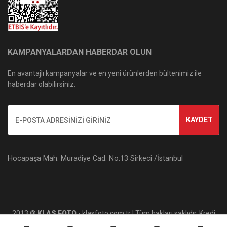
KAMPANYALARDAN HABERDAR OLUN
En avantajlı kampanyalar ve en yeni ürünlerden bültenimiz ile
haberdar olabilirsiniz.
KAYDET
Hocapaşa Mah. Muradiye Cad. No:13 Sirkeci /İstanbul
2013 ®
KLAS FOTO
- klasfoto.com.tr | Tüm hakları saklıdır. Kredi
kartı bilgileriniz 256bit SSL sertifikası ile korunmaktadır.