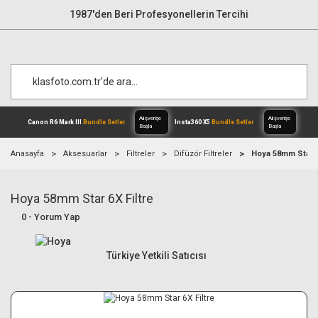
1987'den Beri Profesyonellerin Tercihi
Anasayfa
Aksesuarlar
Filtreler
Difüzör Filtreler
Hoya 58mm Star 6
Hoya 58mm Star 6X Filtre
Alışverişe
Canon R6 Mark III
Bundle Setler
Inst
Başla
0 - Yorum Yap
Türkiye Yetkili Satıcısı