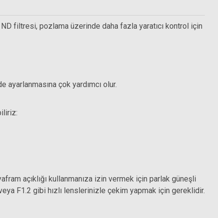
n ND filtresi, pozlama üzerinde daha fazla yaratıcı kontrol için
Hoya 58mm Pro ND 500 Filtre (9 Stop)
ilde ayarlanmasına çok yardımcı olur.
4.847,54 TL
zlik bezi
liriz:
diyafram açıklığı kullanmanıza izin vermek için parlak güneşli
ya F1.2 gibi hızlı lenslerinizle çekim yapmak için gereklidir.