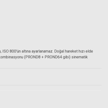
, ISO 800'ün altına ayarlanamaz. Doğal hareket hızı elde
ın kombinasyonu (PROND8 + PROND64 gibi) sinematik
Hoya 58mm Y2 Pro Yellow Filtre
8mm HMC R1 Pro Red Filtre
5.494,50 TL
5.494,50 TL