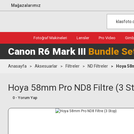
Mağazalarımız
Fotoğraf Makineleri
Lensler
Pro Video
Gimba
Canon R6 Mark III
Bundle Se
Anasayfa
Aksesuarlar
Filtreler
ND Filtreler
Hoya 58m
Hoya 58mm Pro ND8 Filtre (3 S
0 - Yorum Yap