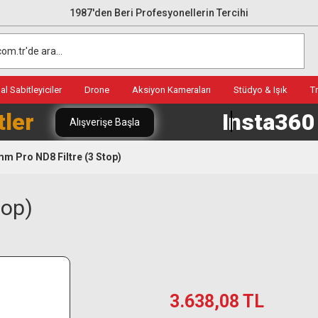
1987'den Beri Profesyonellerin Tercihi
l Sabitleyiciler
Drone
Aksiyon Kameraları
Stüdyo & Işık
T
tler
Insta36
Alışverişe Başla
m Pro ND8 Filtre (3 Stop)
top)
3.638,08 TL