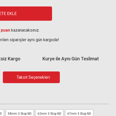
ETE EKLE
 puan
kazanacaksınız.
rilen siparişler aynı gün kargoda!
tsiz Kargo
Kurye ile Aynı Gün Teslimat
Taksit Seçenekleri
ND
58mm 3 Stop ND
62mm 3 Stop ND
67mm 3 Stop ND