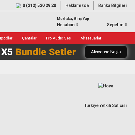
0 (212) 520 29 20
Hakkımızda
Banka Bilgileri
Merhaba, Giriş Yap
Hesabım
Sepetim
ripodlar
Çantalar
Pro Audio Ses
Aksesuarlar
0 X5
Bundle Setler
Alışverişe Başla
Türkiye Yetkili Satıcısı