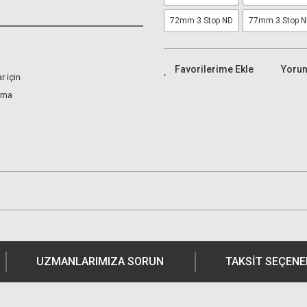
72mm 3 Stop ND
77mm 3 Stop 
Yoru
 için
ltma
UZMANLARIMIZA SORUN
TAKSIT SEÇENE