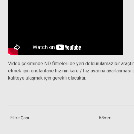
999,00 TL
Video çekiminde ND filtreleri de yeri doldurulamaz bir araçt
etmek için enstantane hızının kare / hız ayarına ayarlan
kaliteye ulaşmak için gerekli olacaktır.
Hoya 58mm HD 
6.161
Hoya 58mm HD Nano Circular Polarize Filtre
Filtre Çapı
:
58mm
Gönderilecek Kutu İçinde Neler Var
9.712,50 TL