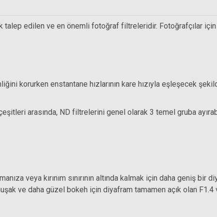
 talep edilen ve en önemli fotoğraf filtreleridir. Fotoğrafçılar içi
rinliğini korurken enstantane hızlarının kare hızıyla eşleşecek şek
SM Rehberg C5555 Yıkanabilir mikrofiber temi
tleri arasında, ND filtrelerini genel olarak 3 temel gruba ayırabi
599,00 TL
altmanıza veya kırınım sınırının altında kalmak için daha geniş bir 
umuşak ve daha güzel bokeh için diyafram tamamen açık olan F1.4 ve
 Uçlu Hava Pompası