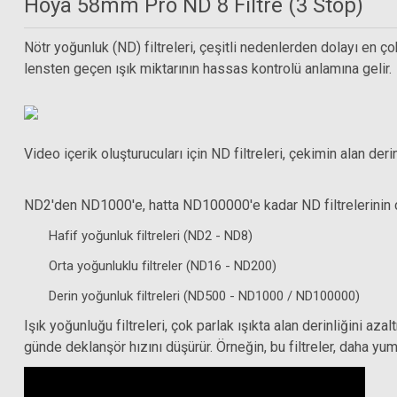
Hoya 58mm Pro ND 8 Filtre (3 Stop)
Nötr yoğunluk (ND) filtreleri, çeşitli nedenlerden dolayı en çok
lensten geçen ışık miktarının hassas kontrolü anlamına gelir.
Video içerik oluşturucuları için ND filtreleri, çekimin alan de
ND2'den ND1000'e, hatta ND100000'e kadar ND filtrelerinin çeşi
Hafif yoğunluk filtreleri (ND2 - ND8)
Orta yoğunluklu filtreler (ND16 - ND200)
Derin yoğunluk filtreleri (ND500 - ND1000 / ND100000)
Işık yoğunluğu filtreleri, çok parlak ışıkta alan derinliğini az
günde deklanşör hızını düşürür. Örneğin, bu filtreler, daha y
S+M Rehberg Optik Sprey + 50 Yaprak Temizleme Kağıdı + Fırça