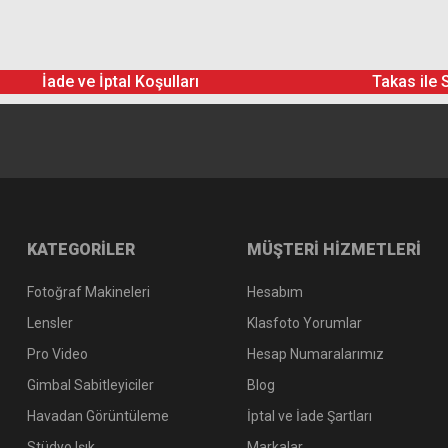
Hoya 58mm Pro ND 8 Filtre (3 Stop)
İade ve İptal Koşulları
Takas ile 
Hoya 58mm Diffuser F
KATEGORİLER
MÜŞTERİ HİZMETLERİ
2.106,71 TL
Hoya 58mm UX Circular Polarize Filtre
Fotoğraf Makineleri
Hesabım
Lensler
Klasfoto Yorumlar
Pro Video
Hesap Numaralarımız
2.836,52 TL
Gimbal Sabitleyiciler
Blog
Havadan Görüntüleme
İptal ve İade Şartları
Stüdyo Işık
Markalar