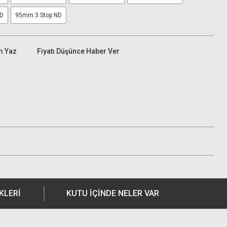
ND
95mm 3 Stop ND
m Yaz
Fiyatı Düşünce Haber Ver
KLERI
KUTU İÇİNDE NELER VAR