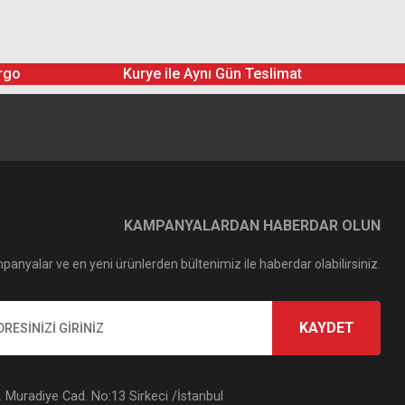
rgo
Kurye ile Aynı Gün Teslimat
KAMPANYALARDAN HABERDAR OLUN
panyalar ve en yeni ürünlerden bültenimiz ile haberdar olabilirsiniz.
pt 58mm Digital UV Slim HD Filtre
KAYDET
952,80 TL
Muradiye Cad. No:13 Sirkeci /İstanbul