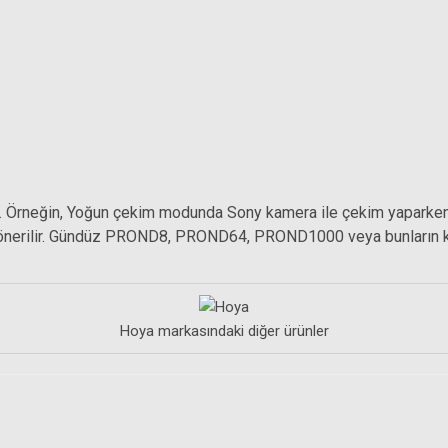
ır. Örneğin, Yoğun çekim modunda Sony kamera ile çekim yaparken
ması önerilir. Gündüz PROND8, PROND64, PROND1000 veya bunlar
Nano UV Filtre
Hoya 5
Hoya 58mm HMC Close UP II +4 Filtre
Hoya markasındaki diğer ürünler
,19 TL
4.384,50 TL