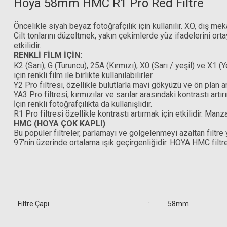
Hoya 58mm HMC R1 Pro Red Filtre
Öncelikle siyah beyaz fotoğrafçılık için kullanılır. XO, dış mek
Cilt tonlarını düzeltmek, yakın çekimlerde yüz ifadelerini orta
etkilidir.
RENKLİ FİLM İÇİN:
K2 (Sarı), G (Turuncu), 25A (Kırmızı), X0 (Sarı / yeşil) ve X1 (
için renkli film ile birlikte kullanılabilirler.
Y2 Pro filtresi, özellikle bulutlarla mavi gökyüzü ve ön plan ar
YA3 Pro filtresi, kırmızılar ve sarılar arasındaki kontrastı art
İçin renkli fotoğrafçılıkta da kullanışlıdır.
R1 Pro filtresi özellikle kontrastı artırmak için etkilidir. Manz
HMC (HOYA ÇOK KAPLI)
Bu popüler filtreler, parlamayı ve gölgelenmeyi azaltan filtr
97'nin üzerinde ortalama ışık geçirgenliğidir. HOYA HMC filtre
Filtre Çapı
:
58mm
S+M Rehberg Optik Sprey + 50 Yaprak Temizleme Kağıdı + Fırça
Gönderilecek Kutu İçinde Neler Var