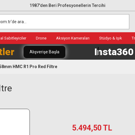
1987'den Beri Profesyonellerin Tercihi
l Sabitleyiciler
Drone
Aksiyon Kameraları
Stüdyo & Işık
T
tler
Insta36
Alışverişe Başla
58mm HMC R1 Pro Red Filtre
tre
5.494,50 TL