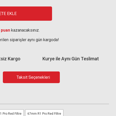
ETE EKLE
 puan
kazanacaksınız.
rilen siparişler aynı gün kargoda!
tsiz Kargo
Kurye ile Aynı Gün Teslimat
Taksit Seçenekleri
 Pro Red Filtre
67mm R1 Pro Red Filtre