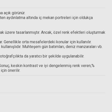
ha açık görünür.
sten aydınlatma altında iç mekan portreleri için oldukça
ılmak üzere tasarlanmıştır. Ancak, özel renk efektleri oluşturmak
Hoya 58mm HD Nano Circular Polarize Filtre
r. Genellikle orta mesafelerdeki konular için kullanılır.
le kullanışlıdır. Muhteşem gün batımları, deniz manzaraları vb.
zlik bezi
otoğrafçılıkta da yaratıcı bir şekilde uygulanabilir.
9.712,50 TL
 Sonuç, keskin kontrast ve iyi dengelenmiş renk veren,%
çin önerilir.