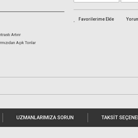
Yoru
rastı Artırır
ırmızıdan Açık Tonlar
UZMANLARIMIZA SORUN
TAKSIT SEÇENE