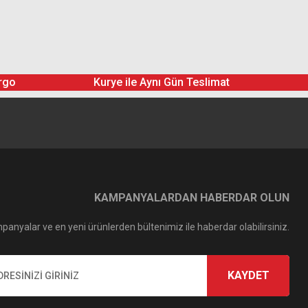
rgo
Kurye ile Aynı Gün Teslimat
Hoya 58mm Diffuser Filtre
KAMPANYALARDAN HABERDAR OLUN
2.106,71 TL
ar Polarize Filtre
panyalar ve en yeni ürünlerden bültenimiz ile haberdar olabilirsiniz.
KAYDET
52 TL