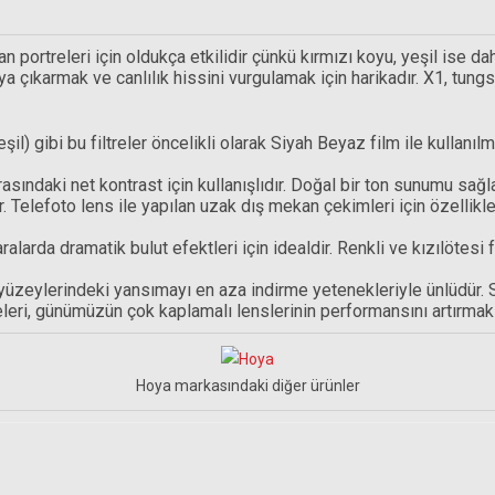
an portreleri için oldukça etkilidir çünkü kırmızı koyu, yeşil ise da
ya çıkarmak ve canlılık hissini vurgulamak için harikadır. X1, tung
Yeşil) gibi bu filtreler öncelikli olarak Siyah Beyaz film ile kullan
asındaki net kontrast için kullanışlıdır. Doğal bir ton sunumu sağla
ırır. Telefoto lens ile yapılan uzak dış mekan çekimleri için özellik
SM Rehberg C5555 Yıkanabilir mikrofiber temi
aralarda dramatik bulut efektleri için idealdir. Renkli ve kızılötesi f
e yüzeylerindeki yansımayı en aza indirme yetenekleriyle ünlüdür.
leri, günümüzün çok kaplamalı lenslerinin performansını artırmak i
599,00 TL
Hoya markasındaki diğer ürünler
 Uçlu Hava Pompası