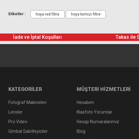
999,00 TL
Hoya 58mm HMC R1 Red Filtre
Etiketler :
hoya red filtre
hoya kırmızı filtre
İade ve İptal Koşulları
Takas ile 
Hoya 58mm HD Nano UV Filtre
KATEGORİLER
MÜŞTERİ HİZMETLERİ
Hoya 58mm HMC Close UP II +4
Fotoğraf Makineleri
Hesabım
6.161,19 TL
Lensler
Klasfoto Yorumlar
Pro Video
Hesap Numaralarımız
4.384,50 TL
Gimbal Sabitleyiciler
Blog