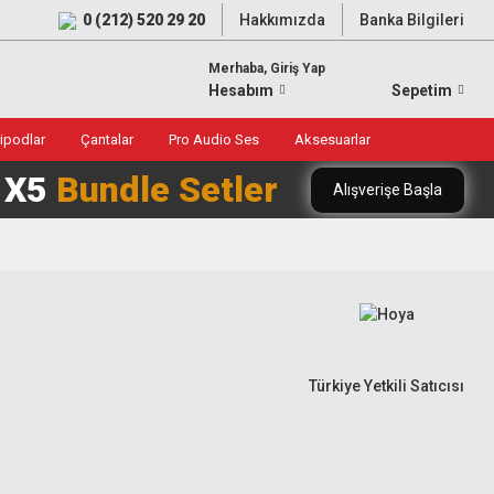
0 (212) 520 29 20
Hakkımızda
Banka Bilgileri
Merhaba, Giriş Yap
Hesabım
Sepetim
ripodlar
Çantalar
Pro Audio Ses
Aksesuarlar
0 X5
Bundle Setler
Alışverişe Başla
Türkiye Yetkili Satıcısı