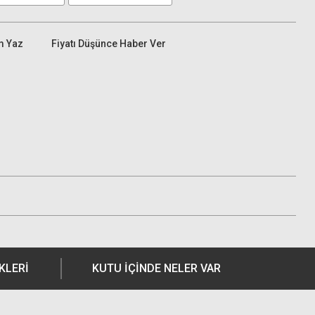
m Yaz
Fiyatı Düşünce Haber Ver
KLERI
KUTU İÇİNDE NELER VAR