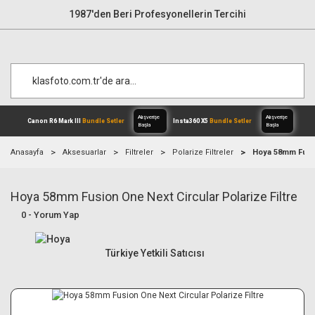
1987'den Beri Profesyonellerin Tercihi
Anasayfa
Aksesuarlar
Filtreler
Polarize Filtreler
Hoya 58mm Fusion
Hoya 58mm Fusion One Next Circular Polarize Filtre
Alışverişe
Canon R6 Mark III
Bundle Setler
Inst
Başla
0 - Yorum Yap
Türkiye Yetkili Satıcısı