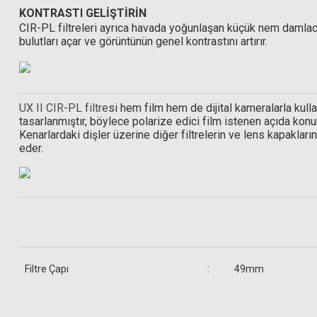
KONTRASTI GELİŞTİRİN
CIR-PL filtreleri ayrıca havada yoğunlaşan küçük nem damlacı
bulutları açar ve görüntünün genel kontrastını artırır.
S+M Rehberg Optik Sprey + 50 Yaprak Temizleme Kağıdı + Fırça
UX II CIR-PL filtre
si hem film hem de dijital kameralarla kullan
tasarlanmıştır, böylece polarize edici film istenen açıda konum
999,00 TL
Kenarlardaki dişler üzerine diğer filtrelerin ve lens kapakların
eder.
Filtre Çapı
:
49mm
Hoya 49mm UX II Circular Polarize Filtr