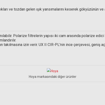
kları ve tozdan gelen ışık yansımalarını keserek gökyüzünün ve ağ
 Uçlu Hava Pompası
ılabilir. Polarize filtrelerin yapısı iki cam arasında polarize edici
landırılır.
ın takılmasına izin verir. UX II CIR-PL'nin ince çerçevesi, geniş aç
Hoya markasındaki diğer ürünler
e