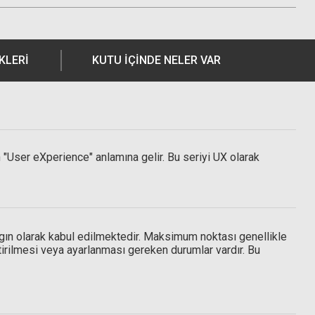
KLERI
KUTU İÇİNDE NELER VAR
in "User eXperience" anlamına gelir. Bu seriyi UX olarak
Hoya 49mm Pro1 Digital Circular Polarize Filtre
aygın olarak kabul edilmektedir. Maksimum noktası genellikle
ştirilmesi veya ayarlanması gereken durumlar vardır. Bu
zlik bezi
4.052,86 TL