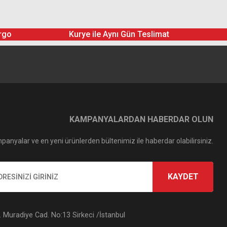
599,00 TL
rgo
Kurye ile Aynı Gün Teslimat
 (120ML)
KAMPANYALARDAN HABERDAR OLUN
panyalar ve en yeni ürünlerden bültenimiz ile haberdar olabilirsiniz.
KAYDET
Hoya 49mm Star 6X Filtre
Muradiye Cad. No:13 Sirkeci /İstanbul