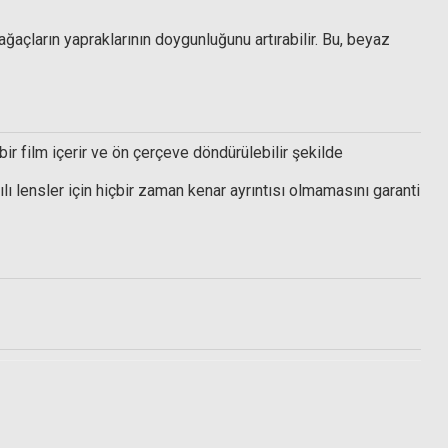
açların yapraklarının doygunluğunu artırabilir. Bu, beyaz
 bir film içerir ve ön çerçeve döndürülebilir şekilde
ılı lensler için hiçbir zaman kenar ayrıntısı olmamasını garanti
Digipod 8103 5 in 1 Temizlik Seti