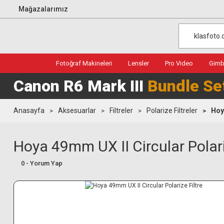
Mağazalarımız
Fotoğraf Makineleri
Lensler
Pro Video
Gimba
Canon R6 Mark III
Bundle Se
Anasayfa
Aksesuarlar
Filtreler
Polarize Filtreler
Hoy
Hoya 49mm UX II Circular Polari
0 - Yorum Yap