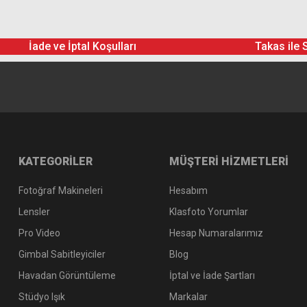
Hoya 49mm HD Nano MK II UV Filtre
İade ve İptal Koşulları
Takas ile 
8.424,90 TL
Hoya 49mm HD Nano MK II
9.712
KATEGORİLER
MÜŞTERİ HİZMETLERİ
Fotoğraf Makineleri
Hesabım
Lensler
Klasfoto Yorumlar
Pro Video
Hesap Numaralarımız
Gimbal Sabitleyiciler
Blog
Havadan Görüntüleme
İptal ve İade Şartları
Stüdyo Işık
Markalar