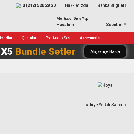
0 (212) 520 29 20
Hakkımızda
Banka Bilgileri
Merhaba, Giriş Yap
Hesabım
Sepetim
ripodlar
Çantalar
Pro Audio Ses
Aksesuarlar
0 X5
Bundle Setler
Alışverişe Başla
Türkiye Yetkili Satıcısı