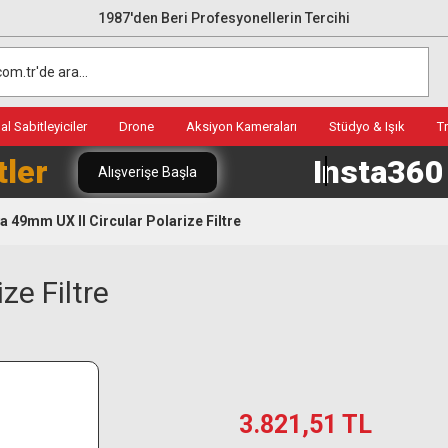
1987'den Beri Profesyonellerin Tercihi
l Sabitleyiciler
Drone
Aksiyon Kameraları
Stüdyo & Işık
T
tler
Insta36
Alışverişe Başla
a 49mm UX II Circular Polarize Filtre
ze Filtre
3.821,51 TL