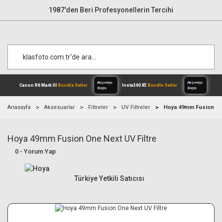
1987'den Beri Profesyonellerin Tercihi
Anasayfa
Aksesuarlar
Filtreler
UV Filtreler
Hoya 49mm Fusion One
Hoya 49mm Fusion One Next UV Filtre
Alışverişe
Canon R6 Mark III
Bundle Setler
Inst
Başla
0 - Yorum Yap
Türkiye Yetkili Satıcısı