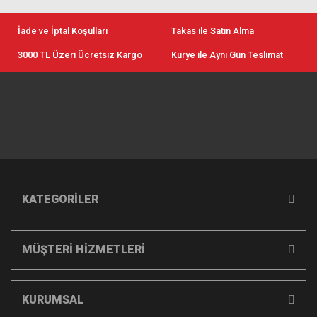
İade ve İptal Koşulları
Takas ile Satın Alma
3000 TL Üzeri Ücretsiz Kargo
Kurye ile Aynı Gün Teslimat
KATEGORİLER
MÜŞTERİ HİZMETLERİ
KURUMSAL