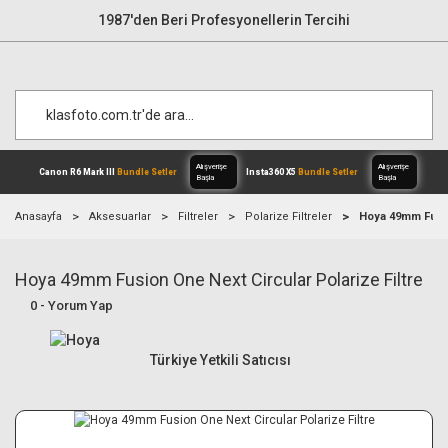
1987'den Beri Profesyonellerin Tercihi
Anasayfa
Aksesuarlar
Filtreler
Polarize Filtreler
Hoya 49mm Fusion
Hoya 49mm Fusion One Next Circular Polarize Filtre
Alışverişe
Canon R6 Mark III
Bundle Setler
Inst
Başla
0 - Yorum Yap
Türkiye Yetkili Satıcısı