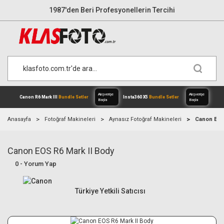
1987'den Beri Profesyonellerin Tercihi
Anasayfa
Fotoğraf Makineleri
Aynasız Fotoğraf Makineleri
Canon EOS 
Canon EOS R6 Mark II Body
Alışverişe
Canon R6 Mark III
Bundle Setler
Inst
0 - Yorum Yap
Başla
Türkiye Yetkili Satıcısı