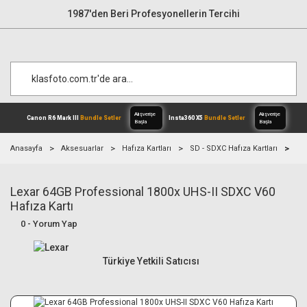
1987'den Beri Profesyonellerin Tercihi
Anasayfa
Aksesuarlar
Hafıza Kartları
SD - SDXC Hafıza Kartları
Le
Lexar 64GB Professional 1800x UHS-II SDXC V60
Alışverişe
Canon R6 Mark III
Bundle Setler
Inst
Başla
Hafıza Kartı
0 - Yorum Yap
Türkiye Yetkili Satıcısı