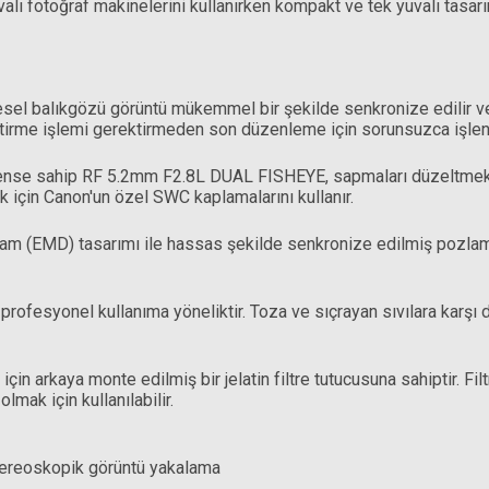
alı fotoğraf makinelerini kullanırken kompakt ve tek yuvalı tasa
resel balıkgözü görüntü mükemmel bir şekilde senkronize edilir v
ştirme işlemi gerektirmeden son düzenleme için sorunsuzca işlene
ense sahip RF 5.2mm F2.8L DUAL FISHEYE, sapmaları düzeltmek iç
 için Canon'un özel SWC kaplamalarını kullanır.
m (EMD) tasarımı ile hassas şekilde senkronize edilmiş pozlama
ofesyonel kullanıma yöneliktir. Toza ve sıçrayan sıvılara karşı da
 arkaya monte edilmiş bir jelatin filtre tutucusuna sahiptir. Filt
mak için kullanılabilir.
ereoskopik görüntü yakalama