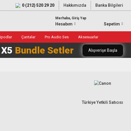
0 (212) 520 29 20
Hakkımızda
Banka Bilgileri
Merhaba, Giriş Yap
Hesabım
Sepetim
ripodlar
Çantalar
Pro Audio Ses
Aksesuarlar
0 X5
Bundle Setler
Alışverişe Başla
Türkiye Yetkili Satıcısı