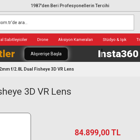
1987'den Beri Profesyonellerin Tercihi
l Sabitleyiciler
Drone
Aksiyon Kameraları
Stüdyo & Işık
T
tler
Insta36
Alışverişe Başla
2mm f/2.8L Dual Fisheye 3D VR Lens
sheye 3D VR Lens
84.899,00 TL