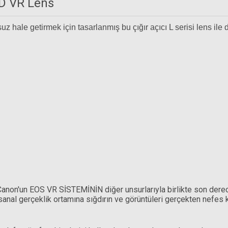
3D VR Lens
z hale getirmek için tasarlanmış bu çığır açıcı L serisi lens ile
SM Rehberg C5555 Yıkanabilir mikrofiber temi
599,00 TL
non'un EOS VR SİSTEMİNİN diğer unsurlarıyla birlikte son derece
nal gerçeklik ortamına sığdırın ve görüntüleri gerçekten nefes k
 Uçlu Hava Pompası