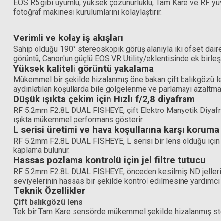
EOS R5
gibi uyumlu, yüksek çözünürlüklü, Tam Kare ve RF yuv
fotoğraf makinesi kurulumlarını kolaylaştırır.
999,00 TL
Verimli ve kolay iş akışları
Sahip olduğu 190° stereoskopik görüş alanıyla iki ofset dai
görüntü, Canon'un güçlü EOS VR Utility/eklentisinde ek birle
Yüksek kaliteli görüntü yakalama
Mükemmel bir şekilde hizalanmış öne bakan çift balıkgözü l
aydınlatılan koşullarda bile gölgelenme ve parlamayı azaltmak
Düşük ışıkta çekim için Hızlı f/2,8 diyafram
RF 5.2mm F2.8L DUAL FISHEYE, çift Elektro Manyetik Diyafra
ışıkta mükemmel performans gösterir.
L serisi üretimi ve hava koşullarına karşı koruma
RF 5.2mm F2.8L DUAL FISHEYE, L serisi bir lens olduğu için pr
kaplama bulunur.
Hassas pozlama kontrolü için jel filtre tutucu
RF 5.2mm F2.8L DUAL FISHEYE, önceden kesilmiş ND jelleri için
seviyelerinin hassas bir şekilde kontrol edilmesine yardımcı ol
Teknik Özellikler
Çift balıkgözü lens
Tek bir Tam Kare sensörde mükemmel şekilde hizalanmış st