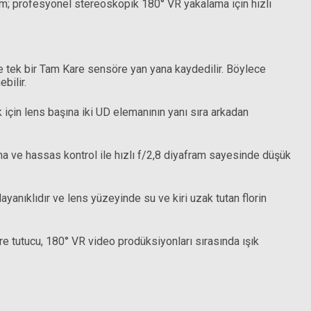
rım; profesyonel stereoskopik 180° VR yakalama için hızlı
e tek bir Tam Kare sensöre yan yana kaydedilir. Böylece
bilir.
in lens başına iki UD elemanının yanı sıra arkadan
 ve hassas kontrol ile hızlı f/2,8 diyafram sayesinde düşük
yanıklıdır ve lens yüzeyinde su ve kiri uzak tutan florin
re tutucu, 180° VR video prodüksiyonları sırasında ışık