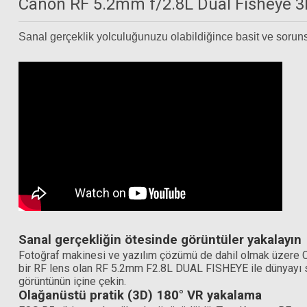
Canon RF 5.2mm f/2.8L Dual Fisheye 
Sanal gerçeklik yolculuğunuzu olabildiğince basit ve sorunsu
Sanal gerçekliğin ötesinde görüntüler yakalayın
Fotoğraf makinesi ve yazılım çözümü de dahil olmak üzere Ca
bir RF lens olan RF 5.2mm F2.8L DUAL FISHEYE ile dünyayı sa
S+M Rehberg Optik Sprey + 50 Yaprak Temizleme Kağıdı + Fırça
görüntünün içine çekin.
Olağanüstü pratik (3D) 180° VR yakalama