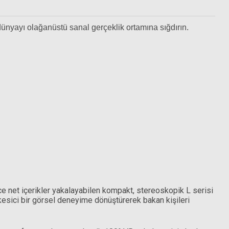
 dünyayı olağanüstü sanal gerçeklik ortamına sığdırın.
zlik bezi
 net içerikler yakalayabilen kompakt, stereoskopik L serisi
esici bir görsel deneyime dönüştürerek bakan kişileri