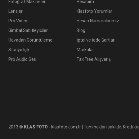
Fotoğraf Makineleri
Hesabım
Lensler
Klasfoto Yorumlar
Pro Video
Hesap Numaralarımız
Gimbal Sabitleyiciler
Blog
Havadan Görüntüleme
İptal ve İade Şartları
Stüdyo Işık
Markalar
Pro Audio Ses
Tax Free Alışveriş
2013 ®
KLAS FOTO
- klasfoto.com.tr | Tüm hakları saklıdır. Kredi kar