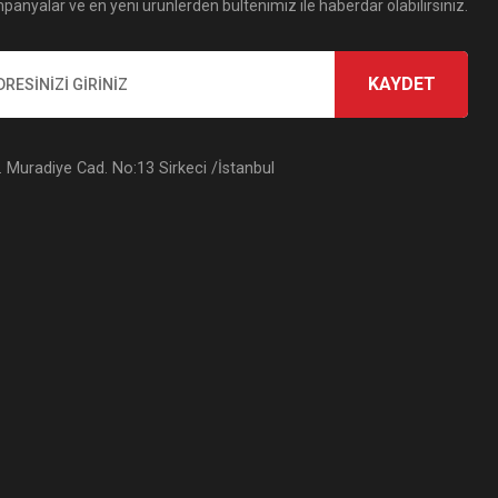
panyalar ve en yeni ürünlerden bültenimiz ile haberdar olabilirsiniz.
KAYDET
Muradiye Cad. No:13 Sirkeci /İstanbul