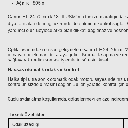
Ağırlık - 805 g
Canon EF 24-70mm f/2.8L II USM
' nin tüm zum aralığında s
diyafram alan derinliği üzerinde de optimum kontrol sağlar. 9
yardımcı olur. Böylece arka plan dikkati dağıtmaz ve nesnen
Optik tasarımdaki en son gelişmelere sahip EF 24-70mm f/2
olmayan üç elemanı bir araya getirir. Kromatik sapma ve ren
sağlayarak üretim sonrası işlemlerin süresini kısaltır.
Hassas otomatik odak ve kontrol
Halka tipi ultra sonik otomatik odak motoru sayesinde hızlı
kontrolün sizde olmasını sağlar. Bu, en yaratıcı kontrol için
Hoya 82mm Circular Polarize Slim Filtre
Güçlü aydınlatma koşullarında, gölgelenmeyi en aza indirgem
Teknik Özellikler
Hoya 82mm Kızılötes
6.999,00 TL
Odak uzaklığı