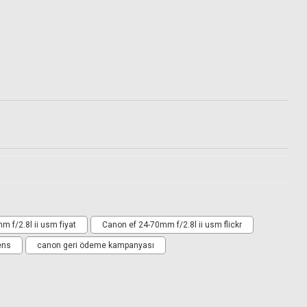
 f/2.8l ii usm fiyat
Canon ef 24-70mm f/2.8l ii usm flickr
ens
canon geri ödeme kampanyası