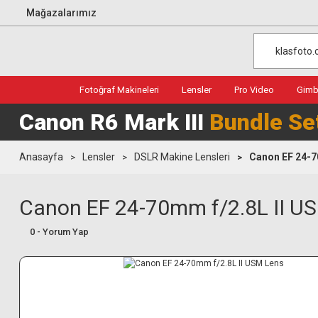
Mağazalarımız
Fotoğraf Makineleri
Lensler
Pro Video
Gimba
Canon R6 Mark III
Bundle Se
Anasayfa
Lensler
DSLR Makine Lensleri
Canon EF 24-7
Canon EF 24-70mm f/2.8L II U
0 - Yorum Yap