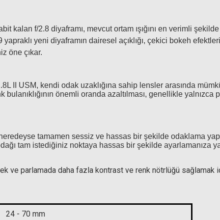
999,0
abit kalan f/2.8 diyaframı, mevcut ortam ışığını en verimli şekild
 yapraklı yeni diyaframın dairesel açıklığı, çekici bokeh efektle
iz öne çıkar.
.8L II USM, kendi odak uzaklığına sahip lensler arasında mümkü
k bulanıklığının önemli oranda azaltılması, genellikle yalnızca
, neredeyse tamamen sessiz ve hassas bir şekilde odaklama yapabi
 odağı tam istediğiniz noktaya hassas bir şekilde ayarlamanıza ya
ek ve parlamada daha fazla kontrast ve renk nötrlüğü sağlamak iç
i İnfrared Filtre (R72 - 720nm)
SM Rehberg C5555 Yıkanabilir mi
24 - 70 mm