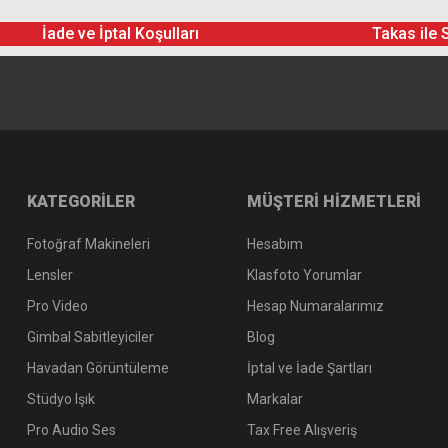
Türkiye Distribütörü Canon Eurasia Garantili
İade ve İptal Koşulları
Takas ile 
KATEGORİLER
MÜŞTERİ HİZMETLERİ
Fotoğraf Makineleri
Hesabım
Lensler
Klasfoto Yorumlar
Pro Video
Hesap Numaralarımız
Gimbal Sabitleyiciler
Blog
Havadan Görüntüleme
İptal ve İade Şartları
Stüdyo Işık
Markalar
Pro Audio Ses
Tax Free Alışveriş