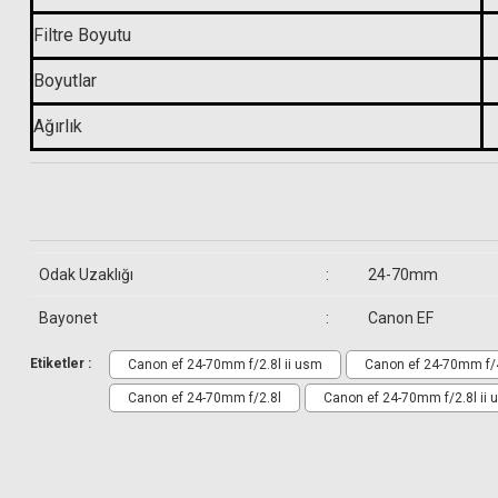
Filtre Boyutu
12.999,00 TL
Boyutlar
Ağırlık
Odak Uzaklığı
:
24-70mm
Bayonet
:
Canon EF
Kutu İçeriği
Etiketler :
Canon ef 24-70mm f/2.8l ii usm
Canon ef 24-70mm f/4
Canon ef 24-70mm f/2.8l
Canon ef 24-70mm f/2.8l ii 
Canon EF 24-70mm f/2.8L II USM Lens
Canon E-82 II 82mm Lens Ön Kapağı
Canon Lens Arka Kapağı
Canon LP1219 Lens Case
Canon EW-88C Tulip Lens Hood (Parasoley)