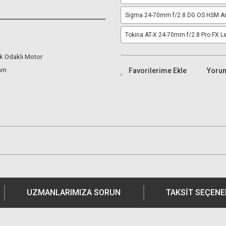
Sigma 24-70mm f/2.8 DG OS HSM Ar
Tokina AT-X 24-70mm f/2.8 Pro FX L
k Odaklı Motor
2mm
Yoru
UZMANLARIMIZA SORUN
TAKSIT SEÇENE