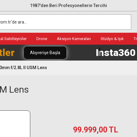
1987'den Beri Profesyonellerin Tercihi
l Sabitleyiciler
Drone
Aksiyon Kameraları
Stüdyo & Işık
T
tler
Insta36
Alışverişe Başla
0mm f/2.8L II USM Lens
SM Lens
99.999,00 TL