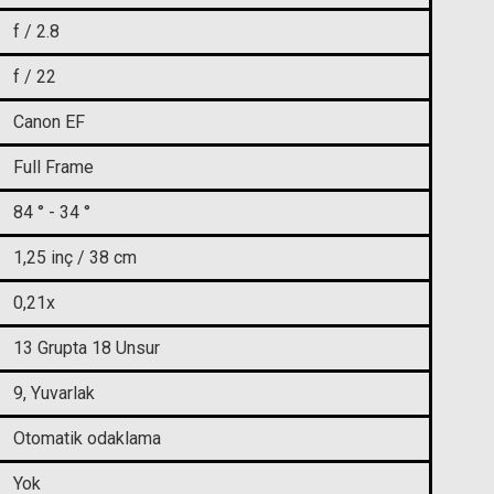
f / 2.8
7.272,10 TL
599,00 T
f / 22
Canon EF
Full Frame
84 ° - 34 °
1,25 inç / 38 cm
0,21x
13 Grupta 18 Unsur
9, Yuvarlak
Otomatik odaklama
Yok