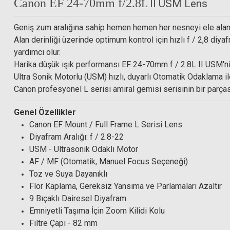
Canon EF 24-70mm f/2.8
L
II USM Lens
Geniş zum aralığına sahip hemen hemen her nesneyi ele ala
LEE - Filt
Alan derinliği üzerinde optimum kontrol için hızlı f / 2,8 diy
yardımcı olur.
Harika düşük ışık performansı EF 24-70mm f / 2.8L II USM'nin 
Ultra Sonik Motorlu (USM) hızlı, duyarlı Otomatik Odaklama i
Canon profesyonel L serisi amiral gemisi serisinin bir parça
Hoya 82mm ND400 (9 Stop) Multi Coated ND Filtre
Genel Özellikler
Canon EF Mount / Full Frame L Serisi Lens
8.850,00 TL
Diyafram Aralığı: f / 2.8-22
USM - Ultrasonik Odaklı Motor
AF / MF (Otomatik, Manuel Focus Seçeneği)
Toz ve Suya Dayanıklı
Flor Kaplama, Gereksiz Yansıma ve Parlamaları Azaltır
9 Bıçaklı Dairesel Diyafram
Emniyetli Taşıma İçin Zoom Kilidi Kolu
Filtre Çapı - 82 mm