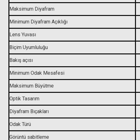
Maksimum Diyafram
1
Minimum Diyafram Açıklığı
Lens Yuvası
Biçim Uyumluluğu
Bakış açısı
Minimum Odak Mesafesi
Maksimum Büyütme
Optik Tasarım
Diyafram Bıçakları
Odak Türü
Görüntü sabitleme
Hoya 82mm HD Multi Coating Circular Polarize Filtre