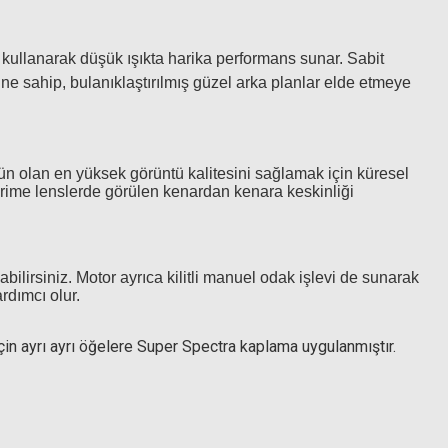
0 TL
e kullanarak düşük ışıkta harika performans sunar. Sabit
rine sahip, bulanıklaştırılmış güzel arka planlar elde etmeye
n olan en yüksek görüntü kalitesini sağlamak için küresel
 prime lenslerde görülen kenardan kenara keskinliği
lirsiniz. Motor ayrıca kilitli manuel odak işlevi de sunarak
rdımcı olur.
in ayrı ayrı öğelere Super Spectra kaplama uygulanmıştır.
krofiber temizlik bezi