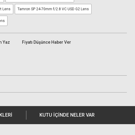
t Lens
Tamron SP 24-70mm f/2.8 VC USD G2 Lens
ens
m Yaz
Fiyatı Düşünce Haber Ver
KLERI
KUTU İÇİNDE NELER VAR