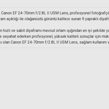
n
Canon EF 24-70mm f/2.8L II USM
Lens, profesyonel fotoğrafçıl
ers Adapter Ring 82mm
afram açıklığı ile olağanüstü görüntü kalitesi sunan 9 yapraklı di
hızlı ve sabit diyaframı mevcut ortam ışığından en iyi şekilde yar
4.114,98 TL
le seyahat ederken profesyonel, yüksek kaliteli sonuçlar için mü
4.156,55 TL
sı olan
Canon EF 24-70mm f/2.8L II USM
Lens, sağlam kullanım ve
S+M Rehberg Optik Sprey + 50 Yaprak Tem