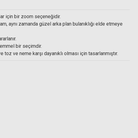
ar için bir zoom seçeneğidir.
yafram, aynı zamanda güzel arka plan bulanıklığı elde etmeye
arlanır.
kemmel bir seçimdir.
 toz ve neme karşı dayanıklı olması için tasarlanmıştır.
izleme Kağıdı + Fırça Uçlu Hava Pompası