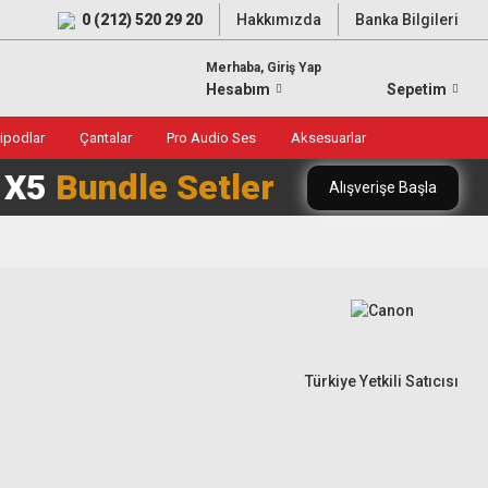
0 (212) 520 29 20
Hakkımızda
Banka Bilgileri
Merhaba, Giriş Yap
Hesabım
Sepetim
ripodlar
Çantalar
Pro Audio Ses
Aksesuarlar
0 X5
Bundle Setler
Alışverişe Başla
Türkiye Yetkili Satıcısı