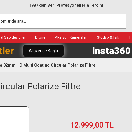
1987'den Beri Profesyonellerin Tercihi
l Sabitleyiciler
Drone
Aksiyon Kameraları
Stüdyo & Işık
T
tler
Insta36
Alışverişe Başla
a 82mm HD Multi Coating Circular Polarize Filtre
cular Polarize Filtre
12.999,00 TL