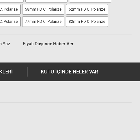
. Polarize
58mm HD C. Polarize
62mm HD C. Polarize
. Polarize
77mm HD C. Polarize
82mm HD C. Polarize
m Yaz
Fiyatı Düşünce Haber Ver
KLERI
KUTU İÇİNDE NELER VAR