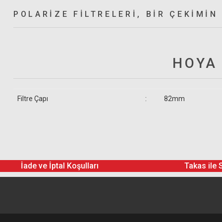
POLARIZE FILTRELERI, BIR ÇEKIMIN
HOYA
Filtre Çapı
:
82mm
Gönderilecek Kutu İçinde Neler Var
Hoya 82mm Multi Coated HD Circular Polarize Filtre
İade ve İptal Koşulları
Takas ile 