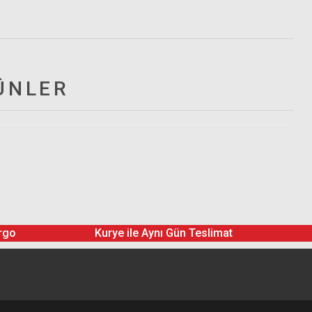
ÜNLER
rgo
Kurye ile Aynı Gün Teslimat