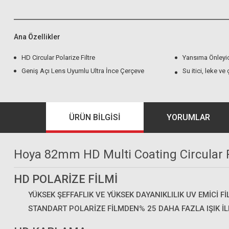
Ana Özellikler
HD Circular Polarize Filtre
Yansıma Önleyi
Geniş Açı Lens Uyumlu Ultra İnce Çerçeve
Su itici, leke ve
ÜRÜN BILGISI
YORUMLAR
Hoya 82mm HD Multi Coating Circular Po
HD POLARİZE FİLMİ
YÜKSEK ŞEFFAFLIK VE YÜKSEK DAYANIKLILIK UV EMICI F
STANDART POLARIZE FILMDEN% 25 DAHA FAZLA IŞIK İL