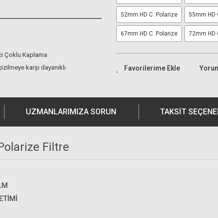
52mm HD C. Polarize
55mm HD C
67mm HD C. Polarize
72mm HD C
ci Çoklu Kaplama
 çizilmeye karşı dayanıklı
Yoru
UZMANLARIMIZA SORUN
TAKSIT SEÇENE
larize Filtre
ILM
ETIMI