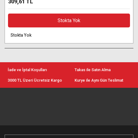
309,61 TL
Stokta Yok
Stokta Yok
İade ve İptal Koşulları
Takas ile Satın Alma
3000 TL Üzeri Ücretsiz Kargo
Kurye ile Aynı Gün Teslimat