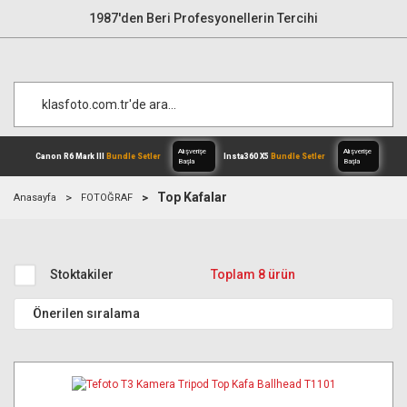
1987'den Beri Profesyonellerin Tercihi
Top Kafalar
Anasayfa
FOTOĞRAF
Alışverişe
Canon R6 Mark III
Bundle Setler
Inst
Başla
Stoktakiler
Toplam 8 ürün