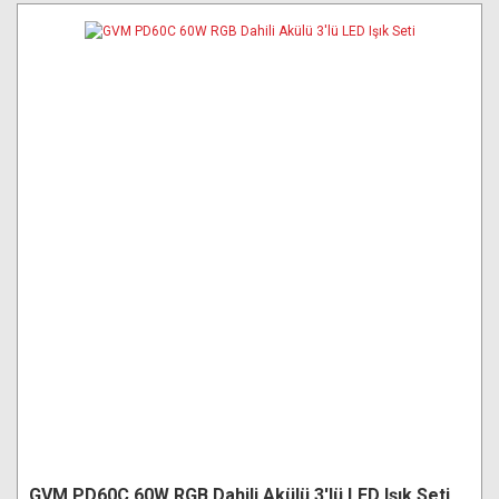
GVM PD60C 60W RGB Dahili Akülü 3'lü LED Işık Seti