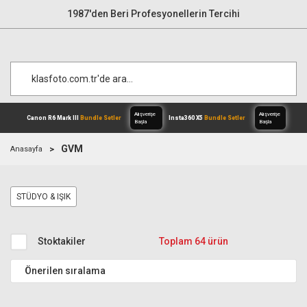
1987'den Beri Profesyonellerin Tercihi
GVM
Anasayfa
Alışverişe
Canon R6 Mark III
Bundle Setler
Inst
STÜDYO & IŞIK
Başla
Stoktakiler
Toplam 64 ürün