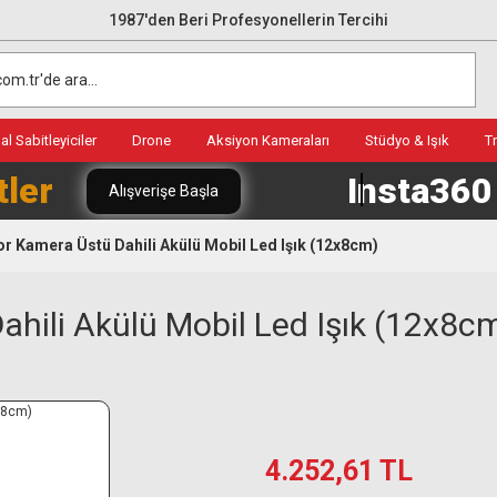
1987'den Beri Profesyonellerin Tercihi
l Sabitleyiciler
Drone
Aksiyon Kameraları
Stüdyo & Işık
T
tler
Insta36
Alışverişe Başla
r Kamera Üstü Dahili Akülü Mobil Led Işık (12x8cm)
hili Akülü Mobil Led Işık (12x8c
4.252,61 TL