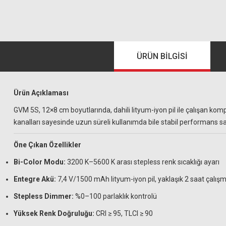
ÜRÜN BILGISI
Ürün Açıklaması
GVM 5S, 12×8 cm boyutlarında, dahili lityum-iyon pil ile çalışan ko
kanalları sayesinde uzun süreli kullanımda bile stabil performans sa
Öne Çıkan Özellikler
Bi-Color Modu:
3200 K–5600 K arası stepless renk sıcaklığı ayarı
Entegre Akü:
7,4 V/1500 mAh lityum-iyon pil, yaklaşık 2 saat çalış
Stepless Dimmer:
%0–100 parlaklık kontrolü
Yüksek Renk Doğruluğu:
CRI ≥ 95, TLCI ≥ 90