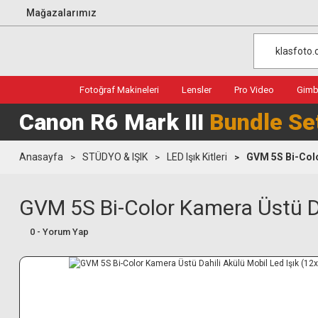
Mağazalarımız
Fotoğraf Makineleri
Lensler
Pro Video
Gimba
Canon R6 Mark III
Bundle Se
Anasayfa
STÜDYO & IŞIK
LED Işık Kitleri
GVM 5S Bi-Colo
GVM 5S Bi-Color Kamera Üstü Da
0 - Yorum Yap