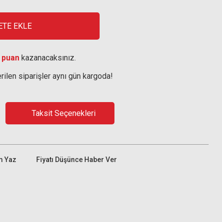
ETE EKLE
 puan
kazanacaksınız.
rilen siparişler aynı gün kargoda!
Taksit Seçenekleri
m Yaz
Fiyatı Düşünce Haber Ver