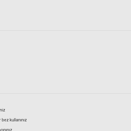
iniz
 bez kullanınız
çınınız