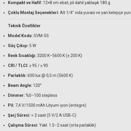
Kompakt ve Hafif:
12×8 cm ebat; pil dahil yaklaşık 180 g
Çoklu Montaj Seçenekleri:
Alt 1/4″ vida yuvası ve yan kelepçe yuv
Teknik Özellikler
Model Kodu:
GVM-5S
Güç Çıkışı:
5 W
Renk Sıcaklığı:
3200 K–5600 K (± 200 K)
CRI / TLCI:
≥ 95 / ≥ 90
Parlaklık:
600 lux @ 0,5 m (5600 K)
Beam Angle:
120°
Dimmer:
%0–100 stepless
Pil:
7,4 V/1500 mAh Lityum-iyon (entegre)
Şarj Süresi:
≈ 2 saat (5 V/2 A USB-C)
Çalışma Süresi:
Yakl. 1.5–2 saat (orta parlaklık)