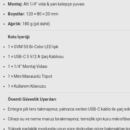
Montaj:
Alt 1/4″ vida & yan kelepçe yuvası
Boyutlar:
120 × 80 × 20 mm
Ağırlık:
180 g (pil dahil)
Kutu İçeriği
1 × GVM 5S Bi-Color LED Işık
1 × USB-C 5 V/2 A Şarj Kablosu
1 × 1/4″ Montaj Vidası
1 × Mini Masaüstü Tripot
1 × Kullanım Kılavuzu
Önemli Güvenlik Uyarıları
Entegre pili ters takmayınız; yalnızca verilen USB-C kablo ile şarj ed
Cihazı su ve neme maruz bırakmayınız; temizlik için kuru mikrofiber
Yüksek parlaklık modunda uzun süre doğrudan göze bakmaktan ka