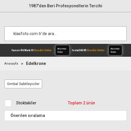
1987'den Beri Profesyonellerin Tercihi
Edelkrone
Anasayfa
Alışverişe
Canon R6 Mark III
Bundle Setler
Inst
Gimbal Sabitleyiciler
Başla
Stoktakiler
Toplam 2 ürün