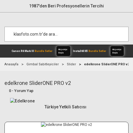
1987'den Beri Profesyonellerin Tercihi
Anasayfa
Gimbal Sabitleyiciler
Slider
edelkrone SliderONE PRO v2
edelkrone SliderONE PRO v2
Alışverişe
Canon R6 Mark III
Bundle Setler
Inst
Başla
0 - Yorum Yap
Türkiye Yetkili Satıcısı