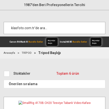
1987'den Beri Profesyonellerin Tercihi
Tripod Başlığı
Anasayfa
TRİPOD
Alışverişe
Canon R6 Mark III
Bundle Setler
Inst
Başla
Stoktakiler
Toplam 6 ürün