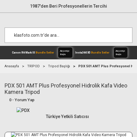
1987'den Beri Profesyonellerin Tercihi
Anasayfa
TRİPOD
Tripod Başlığı
PDX 501 AMT Plus Profesyonel Hidr
PDX 501 AMT Plus Profesyonel Hidrolik Kafa Video
Alışverişe
Canon R6 Mark III
Bundle Setler
Inst
Başla
Kamera Tripod
0 - Yorum Yap
Türkiye Yetkili Satıcısı