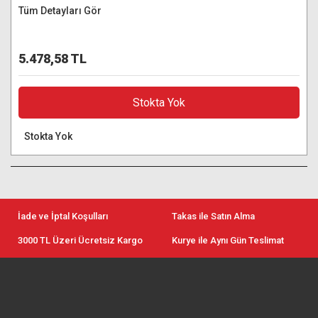
Tüm Detayları Gör
5.478,58 TL
Stokta Yok
Stokta Yok
İade ve İptal Koşulları
Takas ile Satın Alma
3000 TL Üzeri Ücretsiz Kargo
Kurye ile Aynı Gün Teslimat