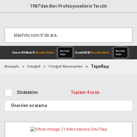
1987'den Beri Profesyonellerin Tercihi
Tepeflaşı
Anasayfa
Fotoğraf
Fotoğraf Aksesuarları
Alışverişe
Canon R6 Mark III
Bundle Setler
Inst
Başla
Stoktakiler
Toplam 4 ürün