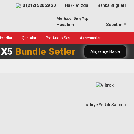
0 (212) 520 29 20
Hakkımızda
Banka Bilgileri
Merhaba, Giriş Yap
Hesabım
Sepetim
ripodlar
Çantalar
Pro Audio Ses
Aksesuarlar
0 X5
Bundle Setler
Alışverişe Başla
Türkiye Yetkili Satıcısı