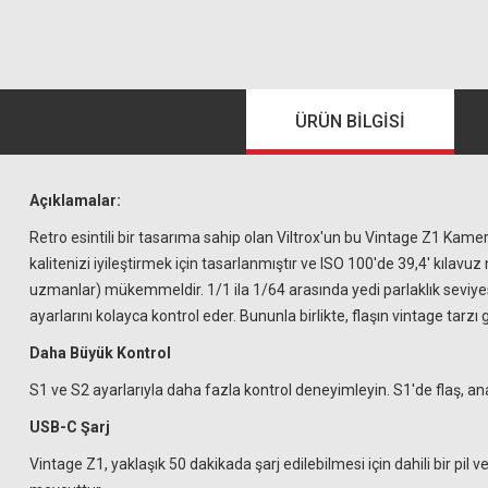
ÜRÜN BILGISI
Açıklamalar:
Retro esintili bir tasarıma sahip olan Viltrox'un bu Vintage Z1 Kamera
kalitenizi iyileştirmek için tasarlanmıştır ve ISO 100'de 39,4' kılavu
uzmanlar) mükemmeldir. 1/1 ila 1/64 arasında yedi parlaklık seviyesi
ayarlarını kolayca kontrol eder. Bununla birlikte, flaşın vintage tarz
Daha Büyük Kontrol
S1 ve S2 ayarlarıyla daha fazla kontrol deneyimleyin. S1'de flaş, ana 
USB-C Şarj
Vintage Z1, yaklaşık 50 dakikada şarj edilebilmesi için dahili bir pil v