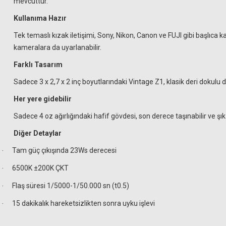
mevcuttur.
Kullanıma Hazır
Tek temaslı kızak iletişimi, Sony, Nikon, Canon ve FUJI gibi başlıc
kameralara da uyarlanabilir.
Farklı Tasarım
Sadece 3 x 2,7 x 2 inç boyutlarındaki Vintage Z1, klasik deri dokul
Her yere gidebilir
Sadece 4 oz ağırlığındaki hafif gövdesi, son derece taşınabilir ve şı
Diğer Detaylar
Tam güç çıkışında 23Ws derecesi
·
6500K ±200K ÇKT
·
Flaş süresi 1/5000-1/50.000 sn (t0.5)
·
15 dakikalık hareketsizlikten sonra uyku işlevi
·