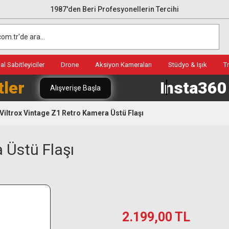
1987'den Beri Profesyonellerin Tercihi
l Sabitleyiciler
Drone
Aksiyon Kameraları
Stüdyo & Işık
T
tler
Insta36
Alışverişe Başla
Viltrox Vintage Z1 Retro Kamera Üstü Flaşı
 Üstü Flaşı
2.199,00 TL