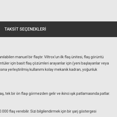
TAKSIT SEÇENEKLERI
bilen manuel bir flaştır. Viltrox'un ilk flaş ünitesi, flaş görüntü
ntüler için basit flaş çözümleri arayanlar için (yeni başlayanlar veya
asına yerleştirilmiş kullanımı kolay mekanik kadran, yoğunluk
ş, tek bir ön flaşı görmezden gelir ve ikinci ışık patlamasında patlar.
000 flaş verebilir. Sizi bilgilendirmek için bir şarj göstergesi