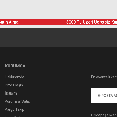
Ürün hakkında henüz soru sorulmamış.
Bu ürüne yorum yapın! Puan Kazanın
Satın Alma
3000 TL Üzeri Ücretsiz Ka
Yorum Yaz
Soru Sor
KURUMSAL
Hakkımızda
En avantajlı kam
Bize Ulaşın
İletişim
Kurumsal Satış
Kargo Takip
Hocapaşa Mah. 