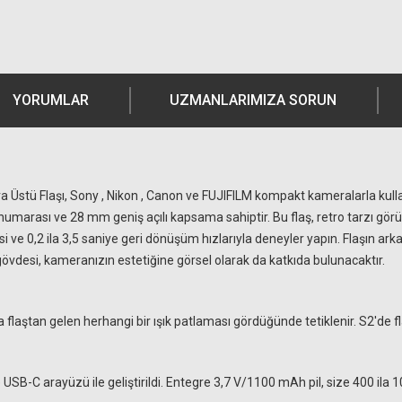
YORUMLAR
UZMANLARIMIZA SORUN
 Üstü Flaşı, Sony , Nikon , Canon ve FUJIFILM kompakt kameralarla kullanıla
z numarası ve 28 mm geniş açılı kapsama sahiptir. Bu flaş, retro tarzı görü
 ve 0,2 ila 3,5 saniye geri dönüşüm hızlarıyla deneyler yapın. Flaşın ark
ı gövdesi, kameranızın estetiğine görsel olarak da katkıda bulunacaktır.
flaştan gelen herhangi bir ışık patlaması gördüğünde tetiklenir. S2'de fla
e USB-C arayüzü ile geliştirildi. Entegre 3,7 V/1100 mAh pil, size 400 ila 10.