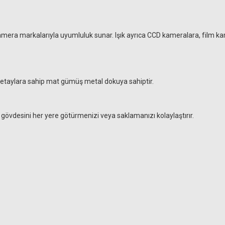
a kamera markalarıyla uyumluluk sunar. Işık ayrıca CCD kameralara, film k
u detaylara sahip mat gümüş metal dokuya sahiptir.
k gövdesini her yere götürmenizi veya saklamanızı kolaylaştırır.