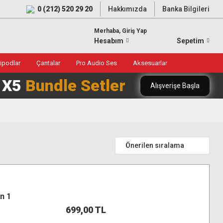
0 (212) 520 29 20
Hakkımızda
Banka Bilgileri
Merhaba, Giriş Yap
Hesabım
Sepetim
ripodlar
Çantalar
Pro Audio Ses
Aksesuarlar
0 X5
Bundle Setler
Alışverişe Başla
n 1
699,00 TL