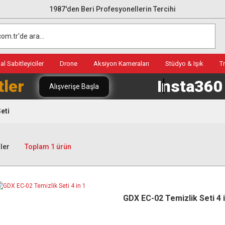
1987'den Beri Profesyonellerin Tercihi
l Sabitleyiciler
Drone
Aksiyon Kameraları
Stüdyo & Işık
T
tler
Insta36
Alışverişe Başla
eti
ler
Toplam 1 ürün
GDX EC-02 Temizlik Seti 4 i