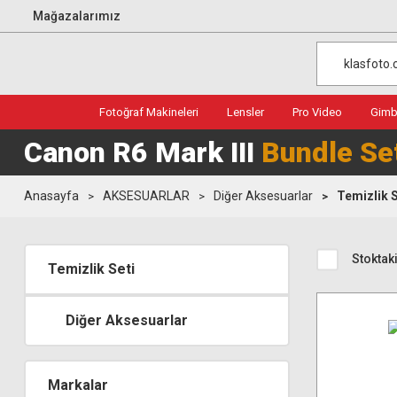
Mağazalarımız
Fotoğraf Makineleri
Lensler
Pro Video
Gimba
Canon R6 Mark III
Bundle Se
Anasayfa
AKSESUARLAR
Diğer Aksesuarlar
Temizlik S
Stoktaki
Temizlik Seti
Diğer Aksesuarlar
Markalar