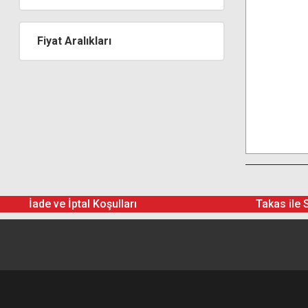
Fiyat Aralıkları
İade ve İptal Koşulları
Takas ile 