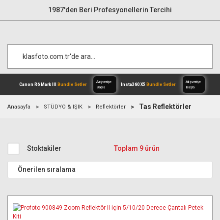
1987'den Beri Profesyonellerin Tercihi
Tas Reflektörler
Anasayfa
STÜDYO & IŞIK
Reflektörler
Alışverişe
Canon R6 Mark III
Bundle Setler
Inst
Başla
Stoktakiler
Toplam 9 ürün