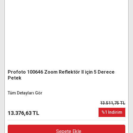
Profoto 100646 Zoom Reflektör II için 5 Derece
Petek
Tüm Detayları Gör
13.511,75 TL
13.376,63 TL
%1 İndirim
Sepete Ekle