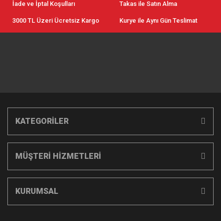
İade ve İptal Koşulları
Takas ile Satın Alma
3000 TL Üzeri Ücretsiz Kargo
Kurye ile Aynı Gün Teslimat
KATEGORİLER
MÜŞTERİ HİZMETLERİ
KURUMSAL