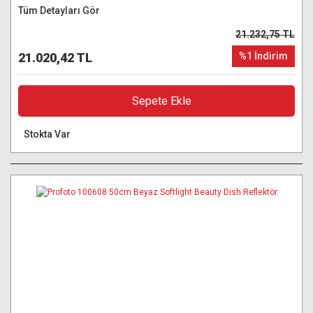
Tüm Detayları Gör
21.232,75 TL
21.020,42 TL
%1 İndirim
Sepete Ekle
Stokta Var