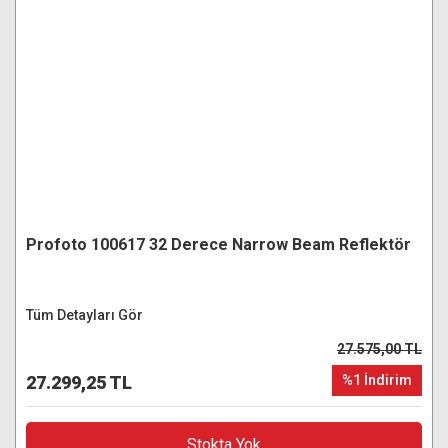
Profoto 100617 32 Derece Narrow Beam Reflektör
Tüm Detayları Gör
27.575,00 TL
27.299,25 TL
%1 İndirim
Stokta Yok