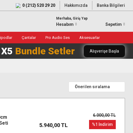
0 (212) 520 29 20
Hakkımızda
Banka Bilgileri
Merhaba, Giriş Yap
Hesabım
Sepetim
ripodlar
Çantalar
Pro Audio Ses
Aksesuarlar
0 X5
Bundle Setler
Alışverişe Başla
6.000,00 TL
0cm
Seti
5.940,00 TL
%1 İndirim