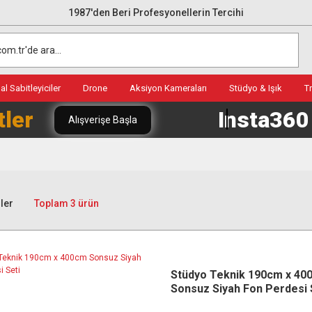
1987'den Beri Profesyonellerin Tercihi
l Sabitleyiciler
Drone
Aksiyon Kameraları
Stüdyo & Işık
T
tler
Insta36
Alışverişe Başla
ler
Toplam 3 ürün
Stüdyo Teknik 190cm x 40
Sonsuz Siyah Fon Perdesi 