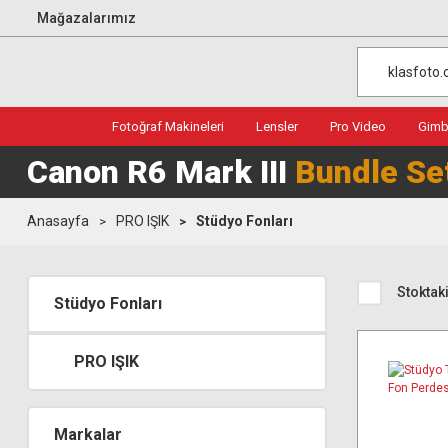
Mağazalarımız
Fotoğraf Makineleri
Lensler
Pro Video
Gimba
Canon R6 Mark III
Bundle Se
Anasayfa
PRO IŞIK
Stüdyo Fonları
Stoktaki
Stüdyo Fonları
PRO IŞIK
Markalar