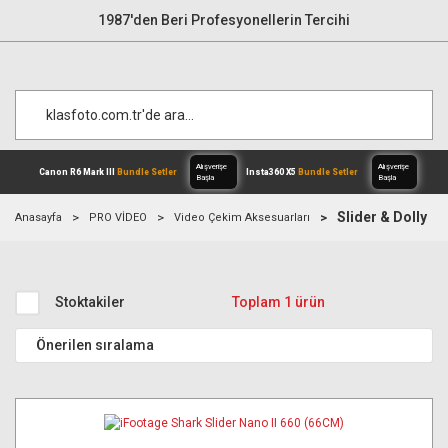
1987'den Beri Profesyonellerin Tercihi
Slider & Dolly
Anasayfa
PRO VİDEO
Video Çekim Aksesuarları
Alışverişe
Canon R6 Mark III
Bundle Setler
Inst
Başla
Stoktakiler
Toplam 1 ürün