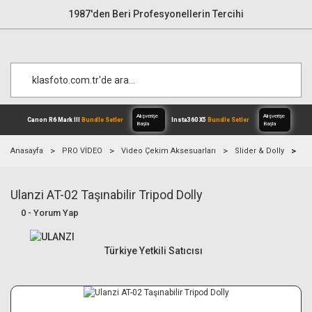
1987'den Beri Profesyonellerin Tercihi
Anasayfa
PRO VİDEO
Video Çekim Aksesuarları
Slider & Dolly
Ul
Ulanzi AT-02 Taşınabilir Tripod Dolly
Alışverişe
Canon R6 Mark III
Bundle Setler
Inst
Başla
0 - Yorum Yap
Türkiye Yetkili Satıcısı