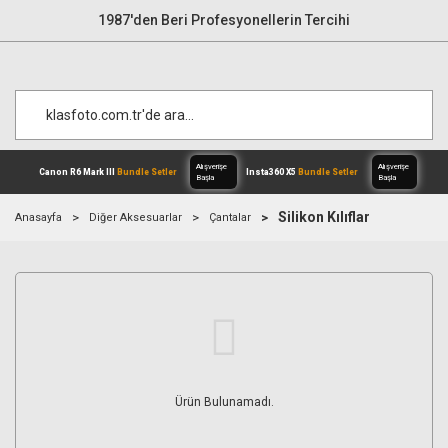
1987'den Beri Profesyonellerin Tercihi
Silikon Kılıflar
Anasayfa
Diğer Aksesuarlar
Çantalar
Alışverişe
Canon R6 Mark III
Bundle Setler
Inst
Başla
Ürün Bulunamadı.