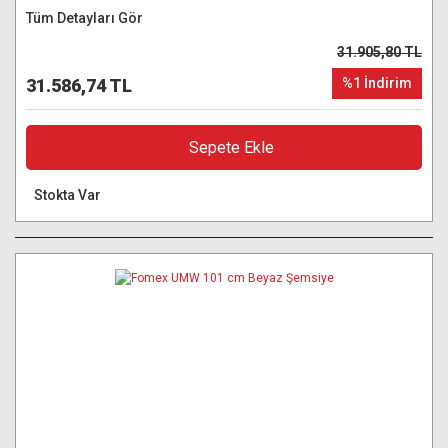
Tüm Detayları Gör
31.905,80 TL
31.586,74 TL
%1 İndirim
Sepete Ekle
Stokta Var