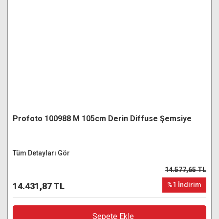
Profoto 100988 M 105cm Derin Diffuse Şemsiye
Tüm Detayları Gör
14.577,65 TL
14.431,87 TL
%1 İndirim
Sepete Ekle