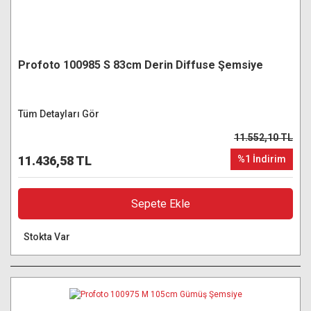
Profoto 100985 S 83cm Derin Diffuse Şemsiye
Tüm Detayları Gör
11.552,10 TL
11.436,58 TL
%1 İndirim
Sepete Ekle
Stokta Var