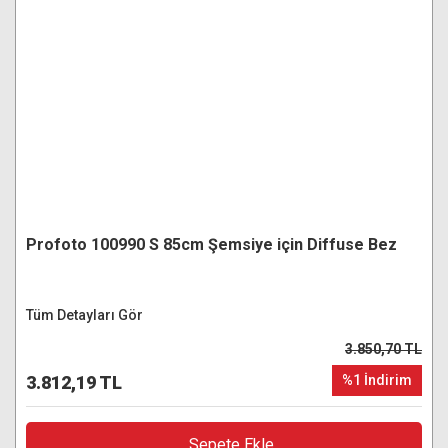
Profoto 100990 S 85cm Şemsiye için Diffuse Bez
Tüm Detayları Gör
3.850,70 TL
3.812,19 TL
%1 İndirim
Sepete Ekle