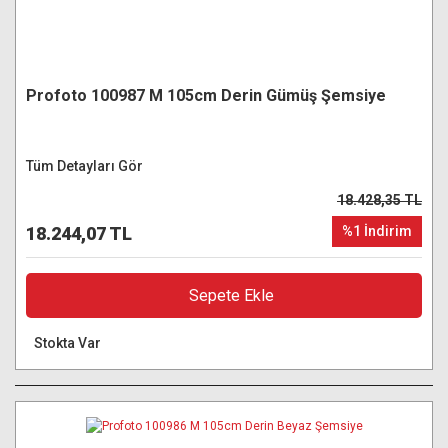
Profoto 100987 M 105cm Derin Gümüş Şemsiye
Tüm Detayları Gör
18.428,35 TL
18.244,07 TL
%1 İndirim
Sepete Ekle
Stokta Var