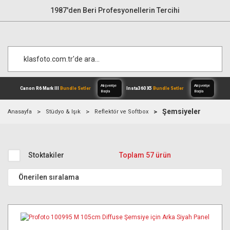
1987'den Beri Profesyonellerin Tercihi
Şemsiyeler
Anasayfa
Stüdyo & Işık
Reflektör ve Softbox
Alışverişe
Canon R6 Mark III
Bundle Setler
Inst
Başla
Stoktakiler
Toplam 57 ürün