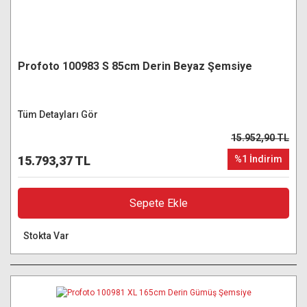
Profoto 100983 S 85cm Derin Beyaz Şemsiye
Tüm Detayları Gör
15.952,90 TL
15.793,37 TL
%1 İndirim
Sepete Ekle
Stokta Var