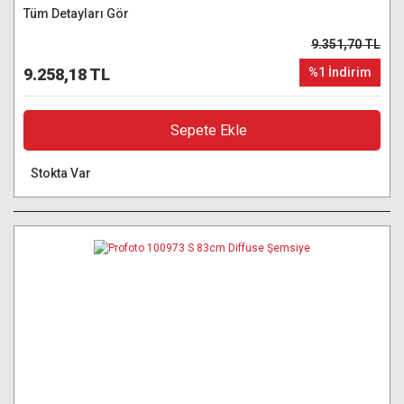
Tüm Detayları Gör
9.351,70 TL
9.258,18 TL
%1 İndirim
Sepete Ekle
Stokta Var