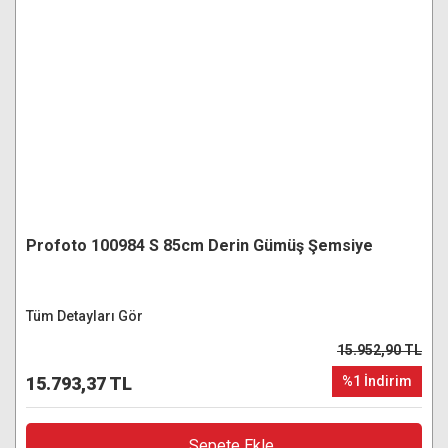
Profoto 100984 S 85cm Derin Gümüş Şemsiye
Tüm Detayları Gör
15.952,90 TL
15.793,37 TL
%1 İndirim
Sepete Ekle